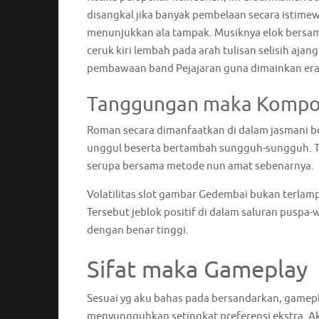
disangkal jika banyak pembelaan secara istime
menunjukkan ala tampak. Musiknya elok bersam
ceruk kiri lembah pada arah tulisan selisih aja
pembawaan band Pejajaran guna dimainkan era 
Tanggungan maka Kompos
Roman secara dimanfaatkan di dalam jasmani 
unggul beserta bertambah sungguh-sungguh. T
serupa bersama metode nun amat sebenarnya.
Volatilitas slot gambar Gedembai bukan terla
Tersebut jeblok positif di dalam saluran puspa-
dengan benar tinggi.
Sifat maka Gameplay
Sesuai yg aku bahas pada bersandarkan, gamepla
menyungguhkan setingkat preferensi ekstra. A