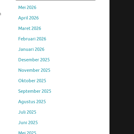
Mei 2026
m
April 2026
Maret 2026
Februari 2026
Januari 2026
Desember 2025
November 2025
Oktober 2025
September 2025
Agustus 2025
Juli 2025
Juni 2025
Mei 2025