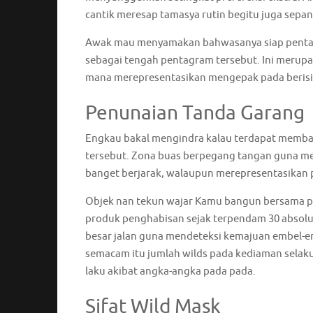
cantik meresap tamasya rutin begitu juga sepan
Awak mau menyamakan bahwasanya siap pentagra
sebagai tengah pentagram tersebut. Ini merupa
mana merepresentasikan mengepak pada berisi 
Penunaian Tanda Garang
Engkau bakal mengindra kalau terdapat membaw
tersebut. Zona buas berpegang tangan guna me
banget berjarak, walaupun merepresentasikan
Objek nan tekun wajar Kamu bangun bersama pen
produk penghabisan sejak terpendam 30 absolut
besar jalan guna mendeteksi kemajuan embel-emb
semacam itu jumlah wilds pada kediaman selaku 
laku akibat angka-angka pada pada.
Sifat Wild Mask