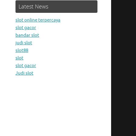
Latest News
slot online terpercaya
slot gacor
bandar slot
judi slot
slot88
slot
slot gacor
Judi slot