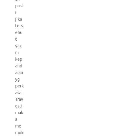
past
i
jika
ters
ebu
t
yak
ni
kep
and
aian
yg
perk
asa.
Trav
esti
mak
a
me
muk