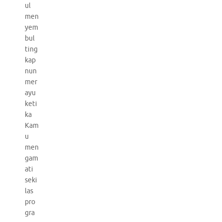
ul
men
yem
bul
ting
kap
nun
mer
ayu
keti
ka
Kam
u
men
gam
ati
seki
las
pro
gra