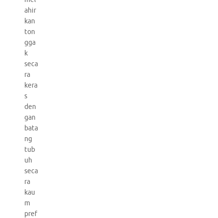
ahir
kan
ton
gga
k
seca
ra
kera
s
den
gan
bata
ng
tub
uh
seca
ra
kau
m
pref