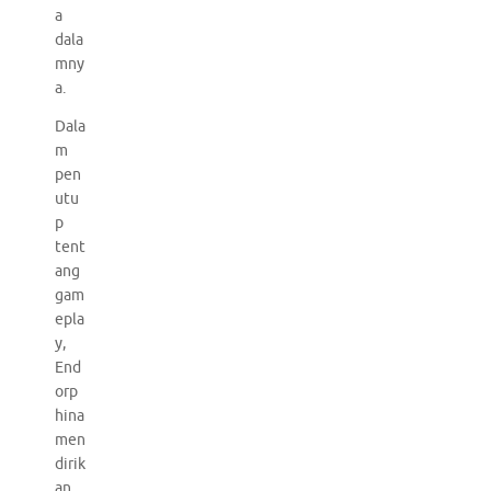
a
dala
mny
a.
Dala
m
pen
utu
p
tent
ang
gam
epla
y,
End
orp
hina
men
dirik
an