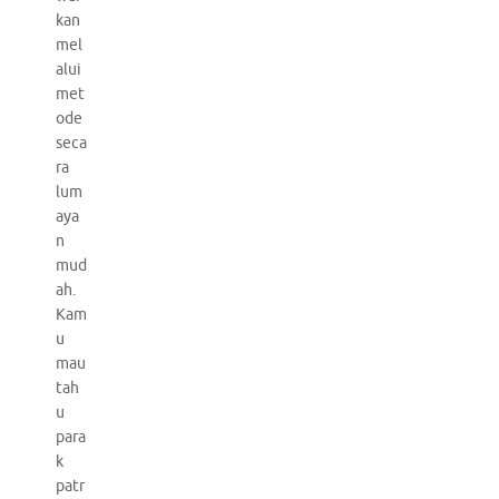
kan
mel
alui
met
ode
seca
ra
lum
aya
n
mud
ah.
Kam
u
mau
tah
u
para
k
patr