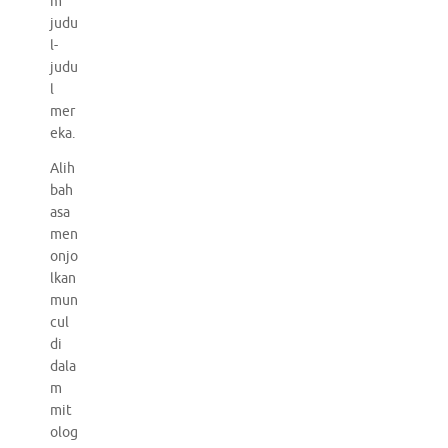
m
judu
l-
judu
l
mer
eka.
Alih
bah
asa
men
onjo
lkan
mun
cul
di
dala
m
mit
olog