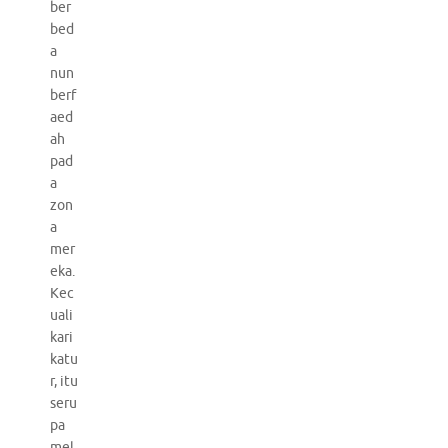
ber
bed
a
nun
berf
aed
ah
pad
a
zon
a
mer
eka.
Kec
uali
kari
katu
r, itu
seru
pa
mel