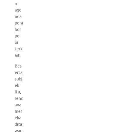
a
age
nda
pera
bot
per
oi
terk
ait.
Bes
erta
subj
ek
itu,
renc
ana
mer
eka
dita
war