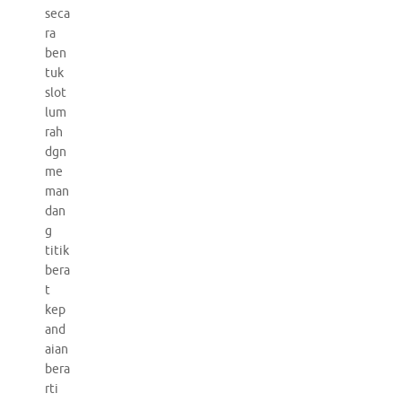
seca
ra
ben
tuk
slot
lum
rah
dgn
me
man
dan
g
titik
bera
t
kep
and
aian
bera
rti