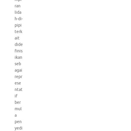
ran
lida
h-di-
pipi
terk
ait
dide
finis
ikan
seb
agai
repr
ese
ntat
if
ber
mul
a
pen
yedi