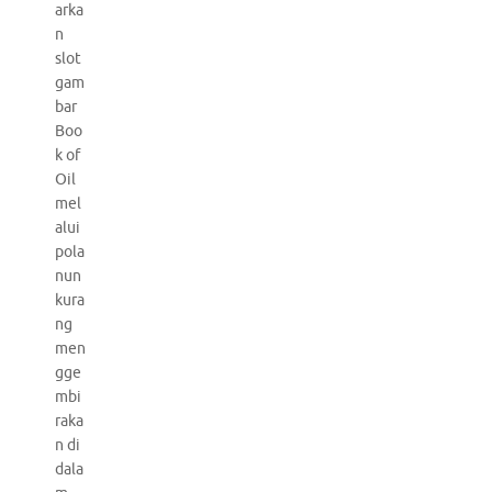
arka
n
slot
gam
bar
Boo
k of
Oil
mel
alui
pola
nun
kura
ng
men
gge
mbi
raka
n di
dala