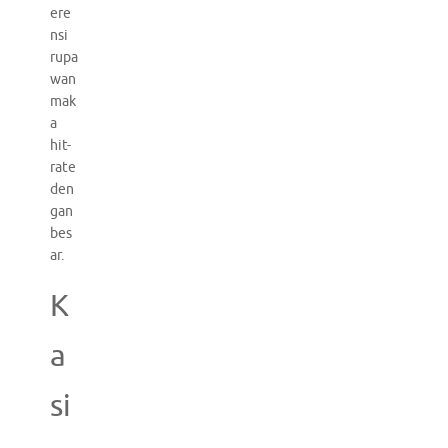
ere
nsi
rupa
wan
mak
a
hit-
rate
den
gan
bes
ar.
K
a
si