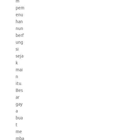
m
pem
enu
han
nun
berf
ung
si
seja
k
mai
n
itu.
Bes
ar
gay
a
bua
t
me
mba