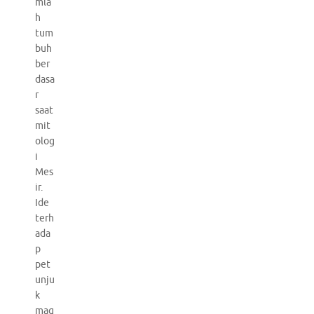
mla
h
tum
buh
ber
dasa
r
saat
mit
olog
i
Mes
ir.
Ide
terh
ada
p
pet
unju
k
mag