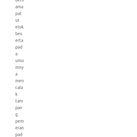
bers
ama
pat
ut
elok
bes
erta
pad
a
umu
mny
a
men
cala
k
tam
pan
g
pem
eran
pad