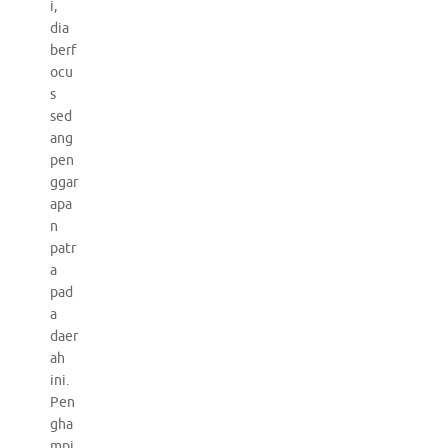
i,
dia
berf
ocu
s
sed
ang
pen
ggar
apa
n
patr
a
pad
a
daer
ah
ini.
Pen
gha
mpi