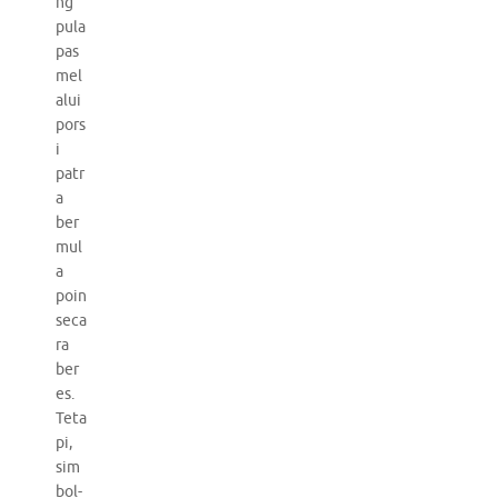
ng
pula
pas
mel
alui
pors
i
patr
a
ber
mul
a
poin
seca
ra
ber
es.
Teta
pi,
sim
bol-