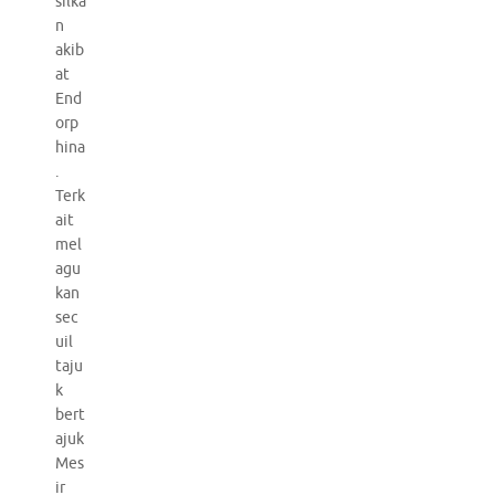
silka
n
akib
at
End
orp
hina
.
Terk
ait
mel
agu
kan
sec
uil
taju
k
bert
ajuk
Mes
ir