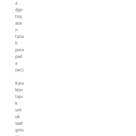
a
dgn
tinj
aua
n
tana
h
pura
pad
a
(wc)
.
Kara
kter
taju
k
unt
uk
saat
gelu