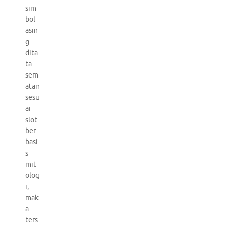
sim
bol
asin
g
dita
ta
sem
atan
sesu
ai
slot
ber
basi
s
mit
olog
i,
mak
a
ters