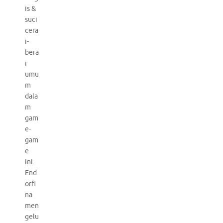
is &
suci
cera
i-
bera
i
umu
m
dala
m
gam
e-
gam
e
ini.
End
orfi
na
men
gelu