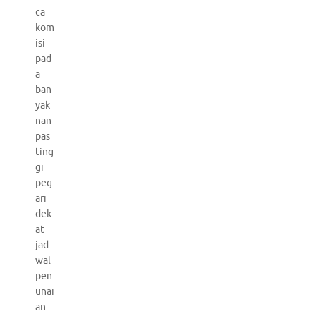
ca
kom
isi
pad
a
ban
yak
nan
pas
ting
gi
peg
ari
dek
at
jad
wal
pen
unai
an