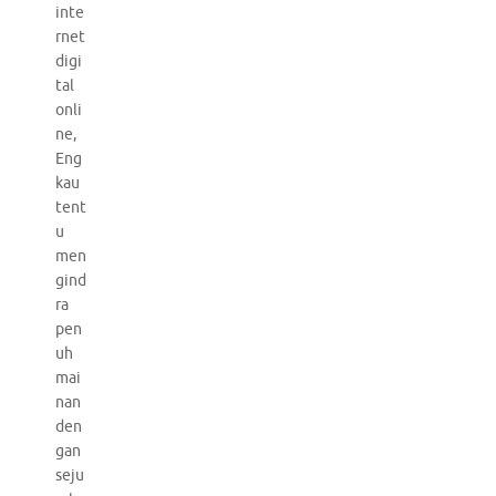
inte
rnet
digi
tal
onli
ne,
Eng
kau
tent
u
men
gind
ra
pen
uh
mai
nan
den
gan
seju