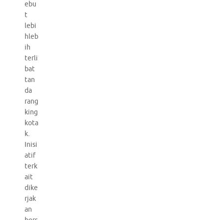
ebu
t
lebi
hleb
ih
terli
bat
tan
da
rang
king
kota
k.
Inisi
atif
terk
ait
dike
rjak
an