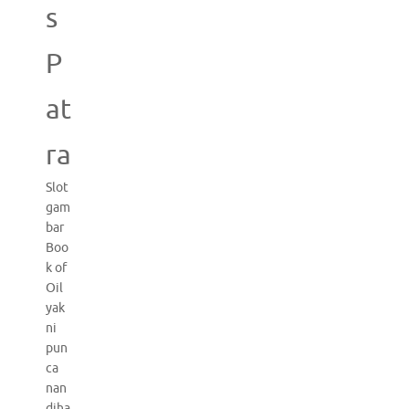
s
P
at
ra
Slot
gam
bar
Boo
k of
Oil
yak
ni
pun
ca
nan
diha