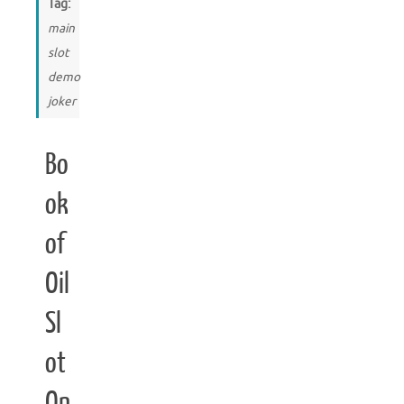
Tag:
main
slot
demo
joker
Bo
ok
of
Oil
Sl
ot
On