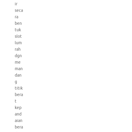
ir
seca
ra
ben
tuk
slot
lum
rah
dgn
me
man
dan
g
titik
bera
t
kep
and
aian
bera