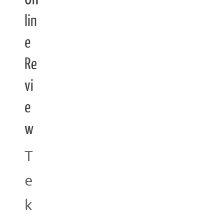
lin
e
Re
vi
e
w
T
e
k