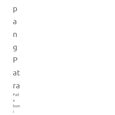
p
a
n
g
P
at
ra
Pad
a
bum
i