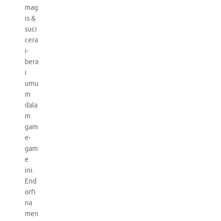
mag
is &
suci
cera
i-
bera
i
umu
m
dala
m
gam
e-
gam
e
ini.
End
orfi
na
men