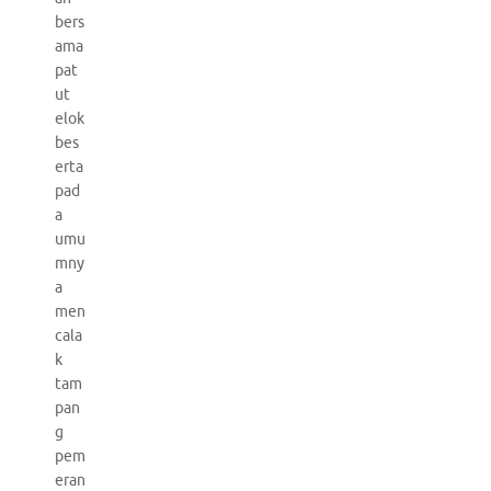
bers
ama
pat
ut
elok
bes
erta
pad
a
umu
mny
a
men
cala
k
tam
pan
g
pem
eran