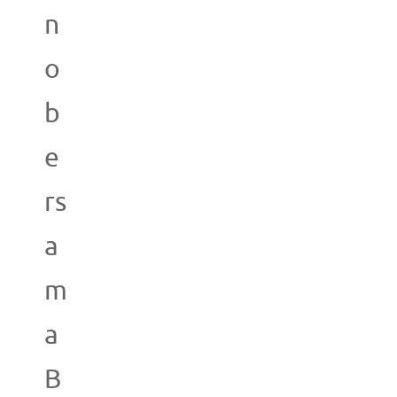
n
o
b
e
rs
a
m
a
B