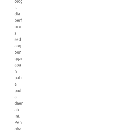
olog
i,
dia
berf
ocu
s
sed
ang
pen
ggar
apa
n
patr
a
pad
a
daer
ah
ini.
Pen
gha