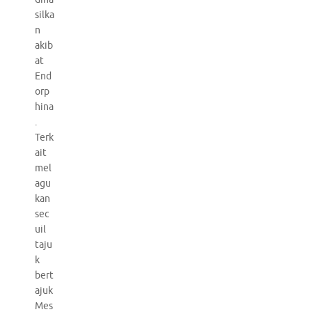
silka
n
akib
at
End
orp
hina
.
Terk
ait
mel
agu
kan
sec
uil
taju
k
bert
ajuk
Mes