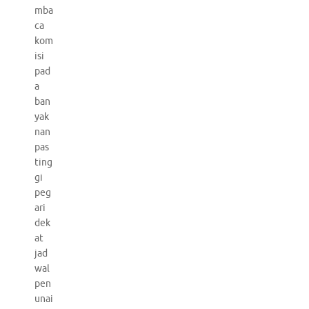
mba
ca
kom
isi
pad
a
ban
yak
nan
pas
ting
gi
peg
ari
dek
at
jad
wal
pen
unai