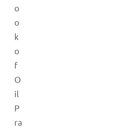
o
o
k
o
f
O
il
P
ra