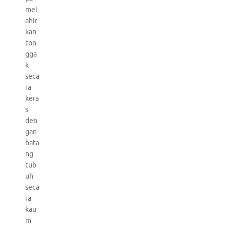
mel
ahir
kan
ton
gga
k
seca
ra
kera
s
den
gan
bata
ng
tub
uh
seca
ra
kau
m