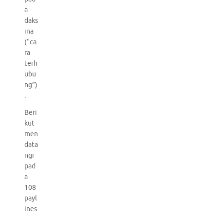
a
daks
ina
(“ca
ra
terh
ubu
ng”)
.
Beri
kut
men
data
ngi
pad
a
108
payl
ines