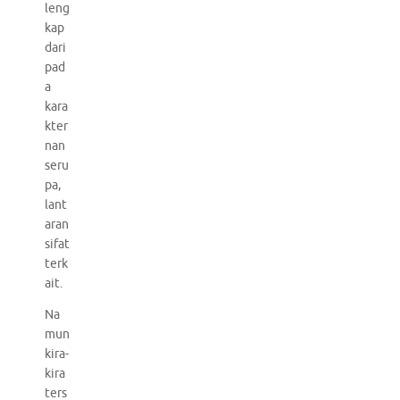
leng
kap
dari
pad
a
kara
kter
nan
seru
pa,
lant
aran
sifat
terk
ait.
Na
mun
kira-
kira
ters