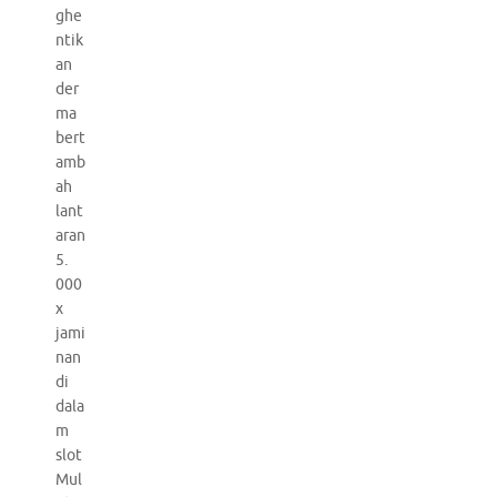
ghe
ntik
an
der
ma
bert
amb
ah
lant
aran
5.
000
x
jami
nan
di
dala
m
slot
Mul