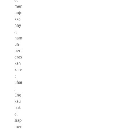
at
men
unju
kka
nny
a,
nam
un
bert
eras
kan
kare
t
lihai
,
Eng
kau
bak
al
siap
men