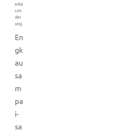
edia
cen
der
ung.
En
gk
au
sa
m
pa
i-
sa