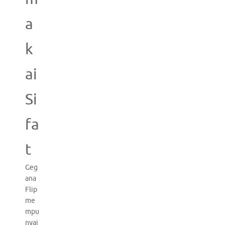
a
k
ai
Si
fa
t
Geg
ana
Flip
me
mpu
nyai