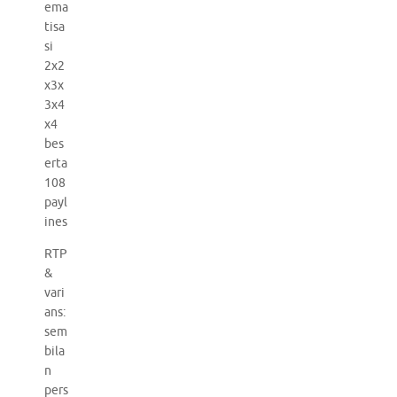
ema
tisa
si
2x2
x3x
3x4
x4
bes
erta
108
payl
ines
RTP
&
vari
ans:
sem
bila
n
pers