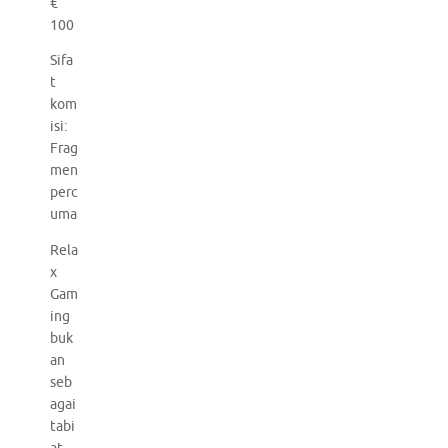
€
100
Sifa
t
kom
isi:
Frag
men
perc
uma
Rela
x
Gam
ing
buk
an
seb
agai
tabi