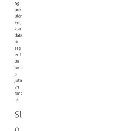
ng
puk
ulan
Eng
kau
dala
m
sep
erd
ua
muli
a
juta
yg
ranc
ak.
Sl
o