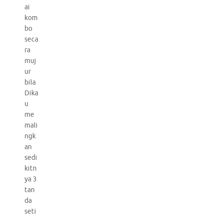
ai
kom
bo
seca
ra
muj
ur
bila
Dika
u
me
mali
ngk
an
sedi
kitn
ya 3
tan
da
seti