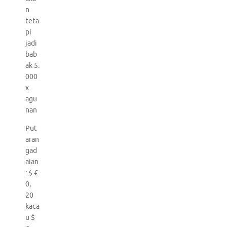
n
teta
pi
jadi
bab
ak 5.
000
x
agu
nan
Put
aran
gad
aian
: $ €
0,
20
kaca
u $