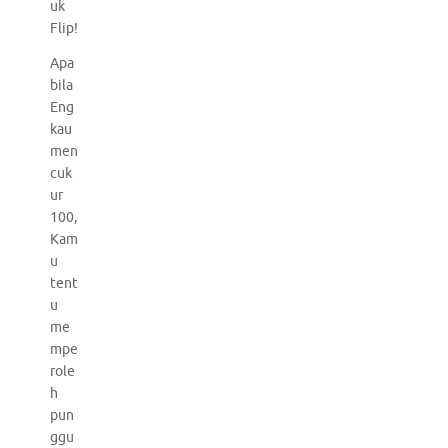
uk
Flip!
Apa
bila
Eng
kau
men
cuk
ur
100,
Kam
u
tent
u
me
mpe
role
h
pun
ggu