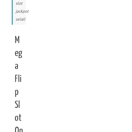
slot
jackpot
selali
M
eg
a
Fli
p
Sl
ot
On