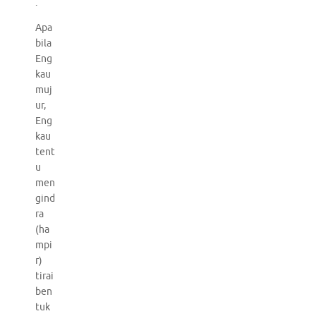
.
Apa
bila
Eng
kau
muj
ur,
Eng
kau
tent
u
men
gind
ra
(ha
mpi
r)
tirai
ben
tuk