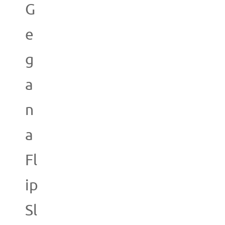
G
e
g
a
n
a
Fl
ip
Sl