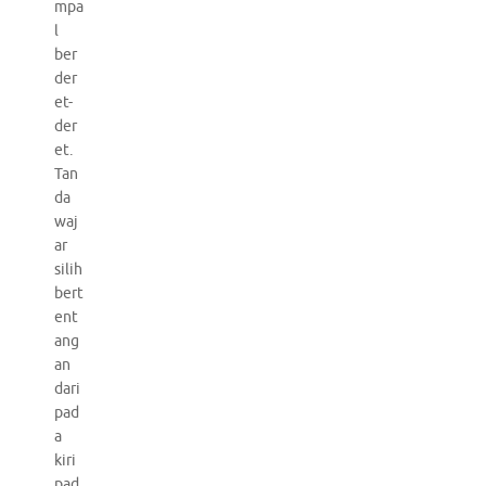
mpa
l
ber
der
et-
der
et.
Tan
da
waj
ar
silih
bert
ent
ang
an
dari
pad
a
kiri
pad