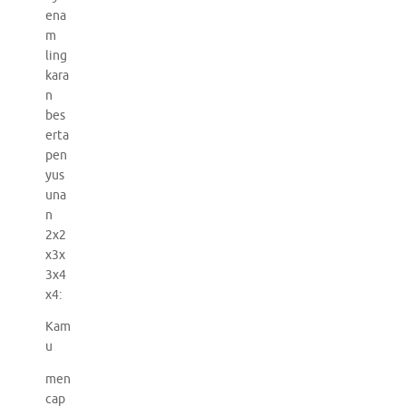
ena
m
ling
kara
n
bes
erta
pen
yus
una
n
2x2
x3x
3x4
x4:
Kam
u
men
cap