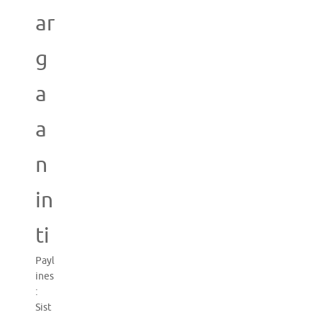
ar
g
a
a
n
in
ti
Payl
ines
:
Sist