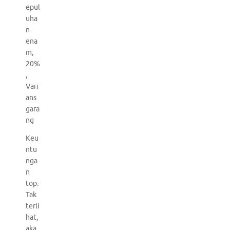
epul
uha
n
ena
m,
20%
,
Vari
ans
gara
ng
Keu
ntu
nga
n
top:
Tak
terli
hat,
aka