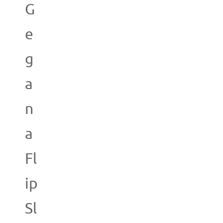
G
e
g
a
n
a
Fl
ip
Sl