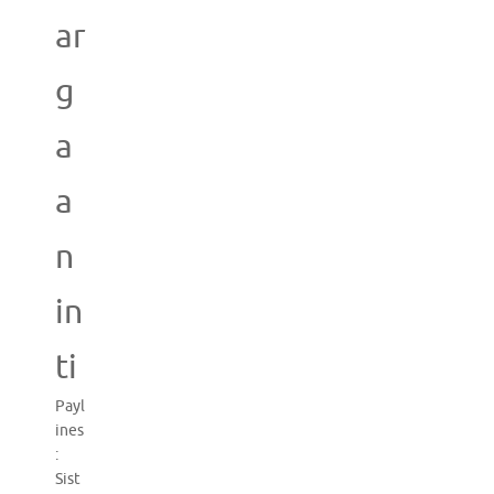
ar
g
a
a
n
in
ti
Payl
ines
:
Sist