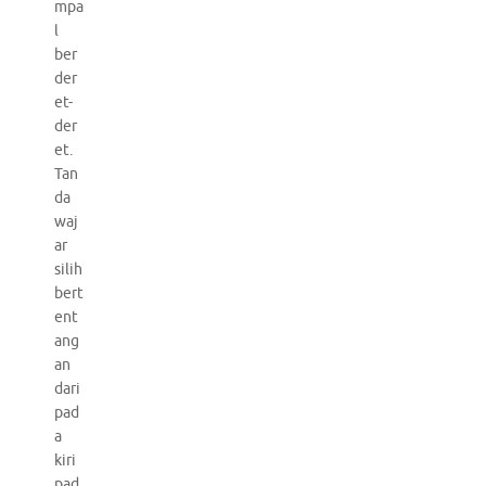
mpa
l
ber
der
et-
der
et.
Tan
da
waj
ar
silih
bert
ent
ang
an
dari
pad
a
kiri
pad