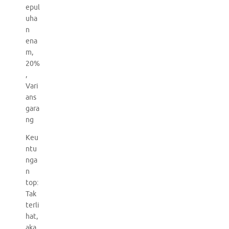
epul
uha
n
ena
m,
20%
,
Vari
ans
gara
ng
Keu
ntu
nga
n
top:
Tak
terli
hat,
aka