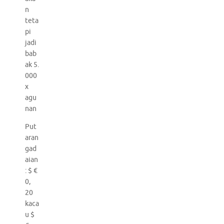
n
teta
pi
jadi
bab
ak 5.
000
x
agu
nan
Put
aran
gad
aian
: $ €
0,
20
kaca
u $