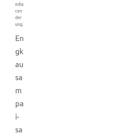
edia
cen
der
ung.
En
gk
au
sa
m
pa
i-
sa