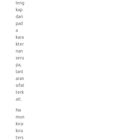
leng
kap
dari
pad
a
kara
kter
nan
seru
pa,
lant
aran
sifat
terk
ait.
Na
mun
kira-
kira
ters