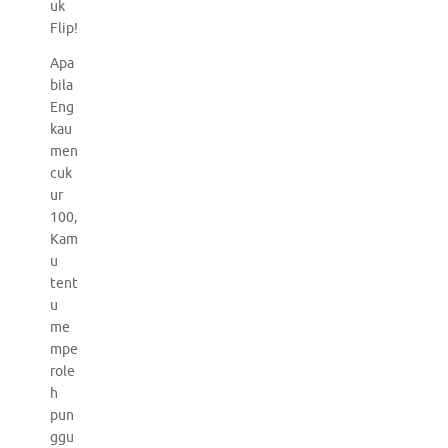
uk
Flip!
Apa
bila
Eng
kau
men
cuk
ur
100,
Kam
u
tent
u
me
mpe
role
h
pun
ggu