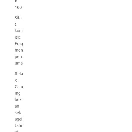
€
100
Sifa
t
kom
isi:
Frag
men
perc
uma
Rela
x
Gam
ing
buk
an
seb
agai
tabi