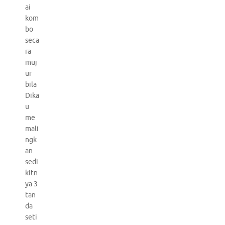
ai
kom
bo
seca
ra
muj
ur
bila
Dika
u
me
mali
ngk
an
sedi
kitn
ya 3
tan
da
seti