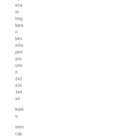
ena
m
ling
kara
n
bes
erta
pen
yus
una
n
2x2
x3x
3x4
x4:
Kam
u
men
cap