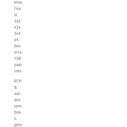
ema
tisa
si
2x2
x3x
3x4
x4
bes
erta
108
payl
ines
RTP
&
vari
ans:
sem
bila
n
pers