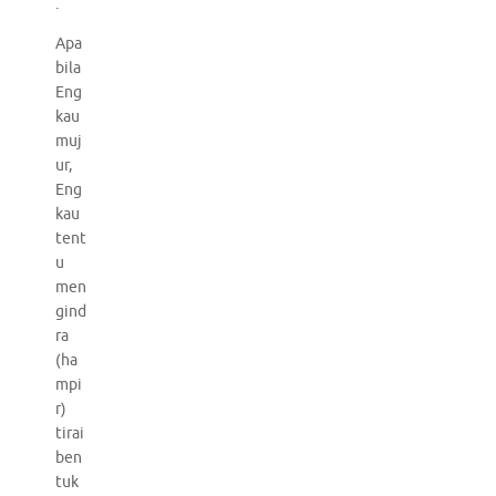
.
Apa
bila
Eng
kau
muj
ur,
Eng
kau
tent
u
men
gind
ra
(ha
mpi
r)
tirai
ben
tuk