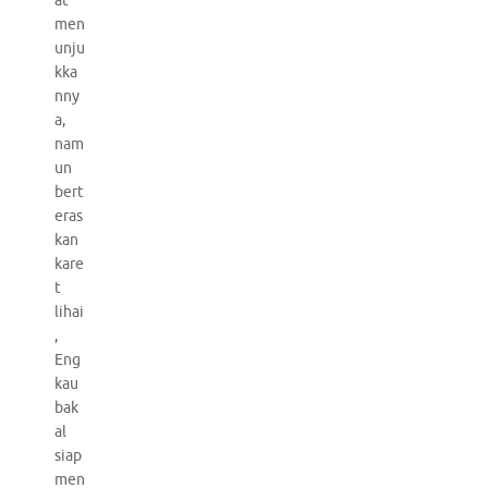
at
men
unju
kka
nny
a,
nam
un
bert
eras
kan
kare
t
lihai
,
Eng
kau
bak
al
siap
men