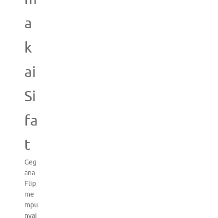
a
k
ai
Si
fa
t
Geg
ana
Flip
me
mpu
nyai