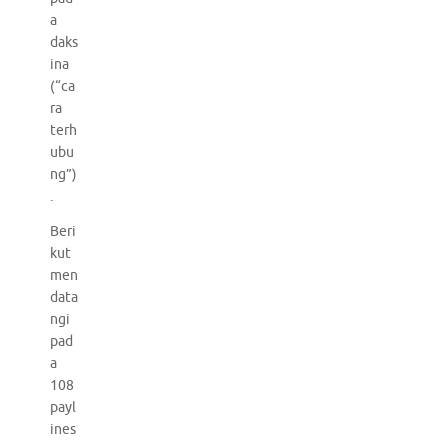
a
daks
ina
(“ca
ra
terh
ubu
ng”)
.
Beri
kut
men
data
ngi
pad
a
108
payl
ines