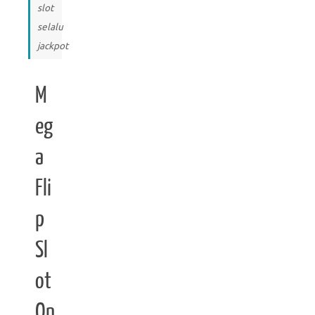
slot
selalu
jackpot
M
eg
a
Fli
p
Sl
ot
On