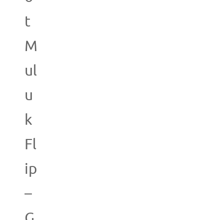
t
M
ul
u
k
Fl
ip
–
G