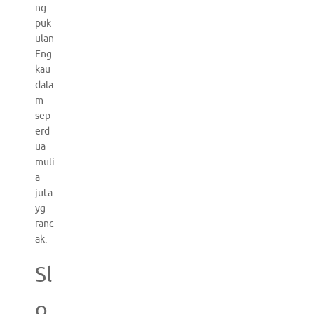
ng
puk
ulan
Eng
kau
dala
m
sep
erd
ua
muli
a
juta
yg
ranc
ak.
Sl
o