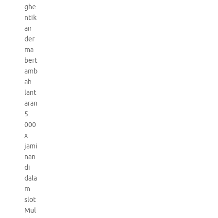
ghe
ntik
an
der
ma
bert
amb
ah
lant
aran
5.
000
x
jami
nan
di
dala
m
slot
Mul