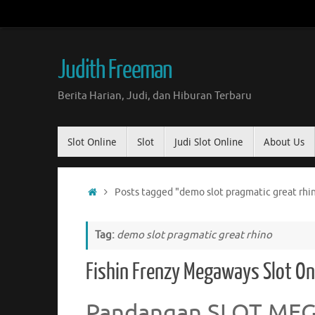
Skip
to
content
Judith Freeman
Berita Harian, Judi, dan Hiburan Terbaru
Skip
Slot Online
Slot
Judi Slot Online
About Us
to
content
Home
Posts tagged "demo slot pragmatic great rhi
Tag:
demo slot pragmatic great rhino
Fishin Frenzy Megaways Slot On
Pandangan SLOT MEG