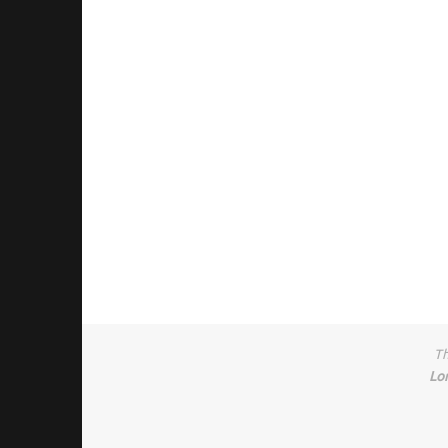
Th
Lo