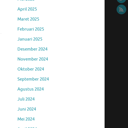
April 2025
Maret 2025
Februari 2025
Januari 2025
Desember 2024
November 2024
Oktober 2024
September 2024
Agustus 2024
Juli 2024
Juni 2024
Mei 2024