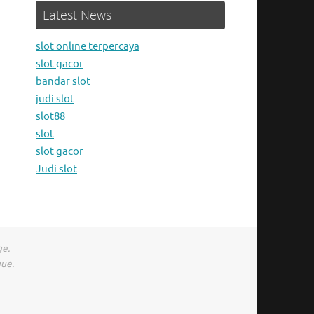
Latest News
slot online terpercaya
slot gacor
bandar slot
judi slot
slot88
slot
slot gacor
Judi slot
ge.
gue.