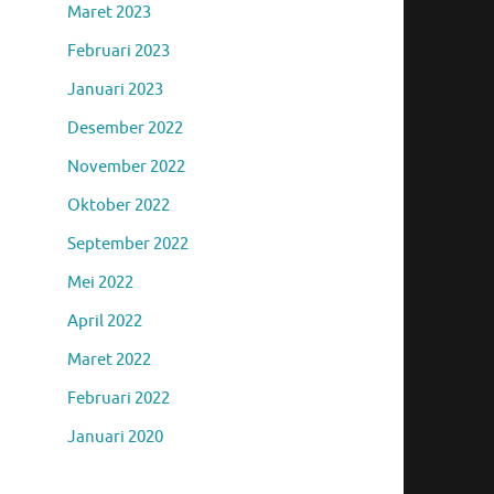
Maret 2023
Februari 2023
Januari 2023
Desember 2022
November 2022
Oktober 2022
September 2022
Mei 2022
April 2022
Maret 2022
Februari 2022
Januari 2020