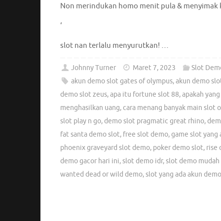
Non merindukan homo menit pula & menyimak k
‘
slot nan terlalu menyurutkan! …
Johnny Turner
Maret 7, 2023
Slot Dem
akun demo slot gates of olympus
,
akun demo slo
demo slot zeus
,
apa itu fortune slot 88
,
apakah yang 
menghasilkan uang
,
cara menang banyak main slot o
slot play n go
,
demo slot pragmatic great rhino
,
demo
fat santa demo slot
,
free slot demo
,
game slot yang
phoenix graveyard slot demo
,
poker demo slot
,
rise
demo gacor hari ini
,
slot demo idr
,
slot demo mudah
wanted dead or wild demo
,
slot yang ada akun dem