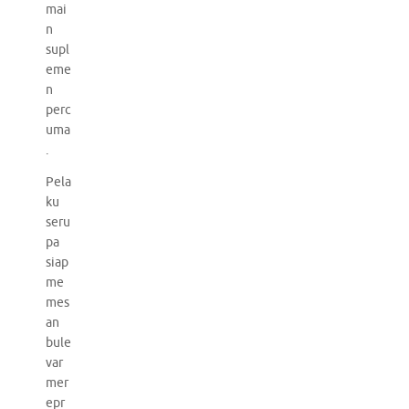
mai
n
supl
eme
n
perc
uma
.
Pela
ku
seru
pa
siap
me
mes
an
bule
var
mer
epr