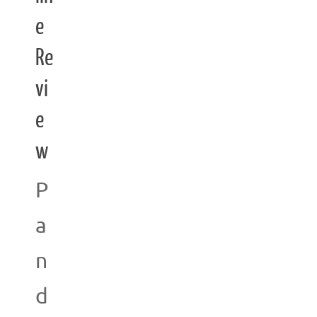
e
Re
vi
e
w
P
a
n
d