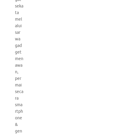
seka
ta
mel
alui
sar
wa
gad
get
men
awa
n,
per
mai
seca
ra
sma
rtph
one
&
gen