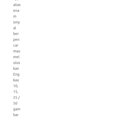
alias
ena
m
siny
al
ber
pen
car
mau
mel
ulus
kan
Eng
kau
10,
15,
25 /
50
gam
bar