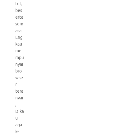
tel,
bes
erta
sem
asa
Eng
kau
me
mpu
nyai
bro
wse
r
tera
nyar
,
Dika
u
aga
k-