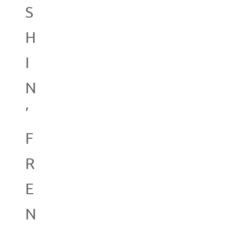
S
H
I
N
’
F
R
E
N