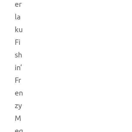
er
la
ku
Fi
sh
in’
Fr
en
zy
M
eg