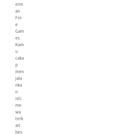
erm
an
Fre
e
Gam
es.
Kam
u
caka
p
men
jala
nka
n
isti
me
wa
terk
ait
bes