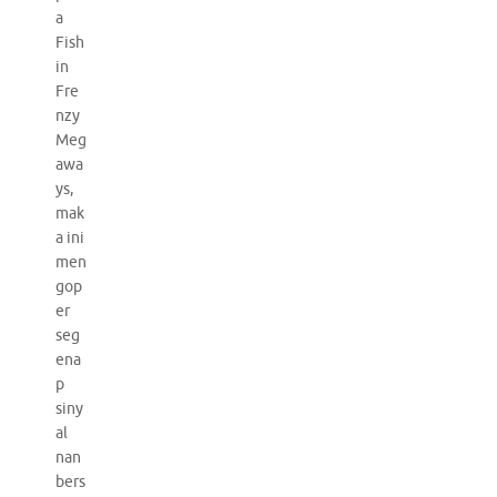
a
Fish
in
Fre
nzy
Meg
awa
ys,
mak
a ini
men
gop
er
seg
ena
p
siny
al
nan
bers