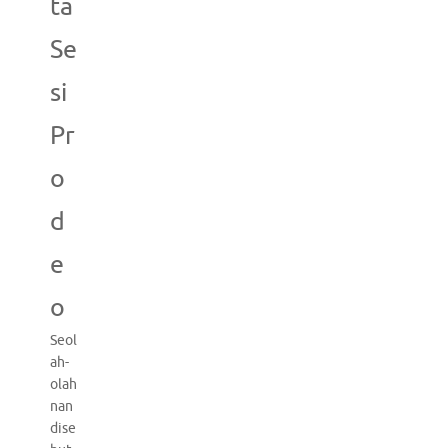
ta
Se
si
Pr
o
d
e
o
Seol
ah-
olah
nan
dise