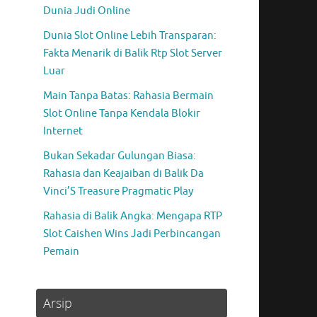
Dunia Judi Online
Dunia Slot Online Lebih Transparan:
Fakta Menarik di Balik Rtp Slot Server
Luar
Main Tanpa Batas: Rahasia Bermain
Slot Online Tanpa Kendala Blokir
Internet
Bukan Sekadar Gulungan Biasa:
Rahasia dan Keajaiban di Balik Da
Vinci’S Treasure Pragmatic Play
Rahasia di Balik Angka: Mengapa RTP
Slot Caishen Wins Jadi Perbincangan
Pemain
Arsip