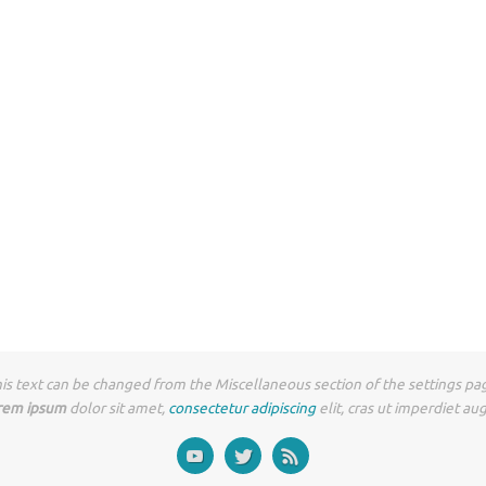
is text can be changed from the Miscellaneous section of the settings pa
rem ipsum
dolor sit amet,
consectetur adipiscing
elit, cras ut imperdiet au