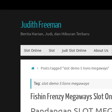
Skip
to
content
Judith Freeman
Berita Harian, Judi, dan Hiburan Terbaru
Skip
Slot Online
Slot
Judi Slot Online
About Us
to
content
Home
Posts tagged "slot demo 5 lions megaways"
Tag:
slot demo 5 lions megaways
Fishin Frenzy Megaways Slot On
Pandangan SLOT MEG