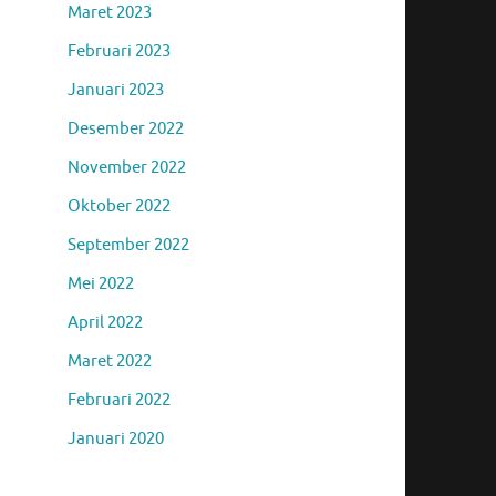
Maret 2023
Februari 2023
Januari 2023
Desember 2022
November 2022
Oktober 2022
September 2022
Mei 2022
April 2022
Maret 2022
Februari 2022
Januari 2020