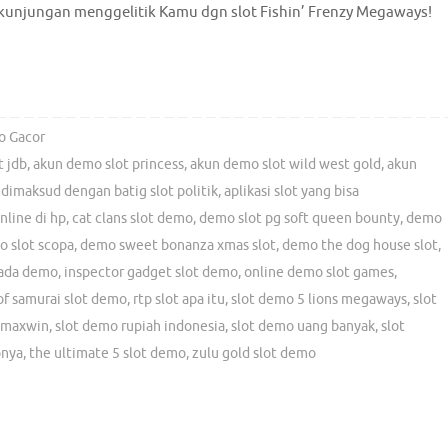
unjungan menggelitik Kamu dgn slot Fishin’ Frenzy Megaways!
o Gacor
t jdb
,
akun demo slot princess
,
akun demo slot wild west gold
,
akun
dimaksud dengan batig slot politik
,
aplikasi slot yang bisa
nline di hp
,
cat clans slot demo
,
demo slot pg soft queen bounty
,
demo
 slot scopa
,
demo sweet bonanza xmas slot
,
demo the dog house slot
,
 ada demo
,
inspector gadget slot demo
,
online demo slot games
,
 of samurai slot demo
,
rtp slot apa itu
,
slot demo 5 lions megaways
,
slot
 maxwin
,
slot demo rupiah indonesia
,
slot demo uang banyak
,
slot
onya
,
the ultimate 5 slot demo
,
zulu gold slot demo