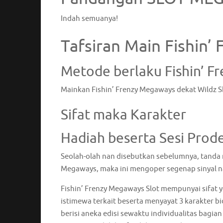
Indah semuanya!
Tafsiran Main Fishin’
Metode berlaku Fishin’ 
Mainkan Fishin’ Frenzy Megaways dekat Wildz S
Sifat maka Karakter
Hadiah beserta Sesi Prod
Seolah-olah nan disebutkan sebelumnya, tanda 
Megaways, maka ini mengoper segenap sinyal na
Fishin’ Frenzy Megaways Slot mempunyai sifat
istimewa terkait beserta menyayat 3 karakter bid
berisi aneka edisi sewaktu individualitas bagia