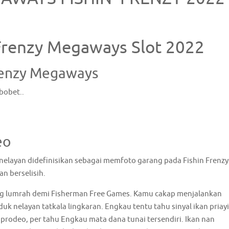
 Frenzy Megaways Slot 2022
Frenzy Megaways
bobet..
eo
nelayan didefinisikan sebagai memfoto garang pada Fishin Frenzy
n berselisih.
 yg lumrah demi Fisherman Free Games. Kamu cakap menjalankan
uk nelayan tatkala lingkaran. Engkau tentu tahu sinyal ikan priayi
n prodeo, per tahu Engkau mata dana tunai tersendiri. Ikan nan