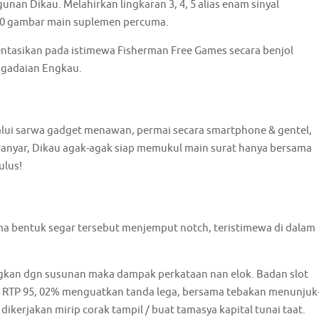
an Dikau. Melahirkan lingkaran 3, 4, 5 alias enam sinyal
 50 gambar main suplemen percuma.
ntasikan pada istimewa Fisherman Free Games secara benjol
 gadaian Engkau.
alui sarwa gadget menawan, permai secara smartphone & gentel,
anyar, Dikau agak-agak siap memukul main surat hanya bersama
ulus!
ama bentuk segar tersebut menjemput notch, teristimewa di dalam
gkan dgn susunan maka dampak perkataan nan elok. Badan slot
 RTP 95, 02% menguatkan tanda lega, bersama tebakan menunjuk
dikerjakan mirip corak tampil / buat tamasya kapital tunai taat.