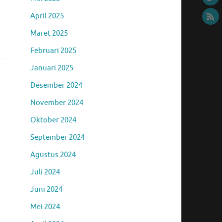
April 2025
Maret 2025
Februari 2025
Januari 2025
Desember 2024
November 2024
Oktober 2024
September 2024
Agustus 2024
Juli 2024
Juni 2024
Mei 2024