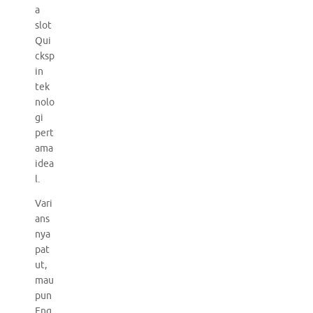
a
slot
Qui
cksp
in
tek
nolo
gi
pert
ama
idea
l.
Vari
ans
nya
pat
ut,
mau
pun
Eng