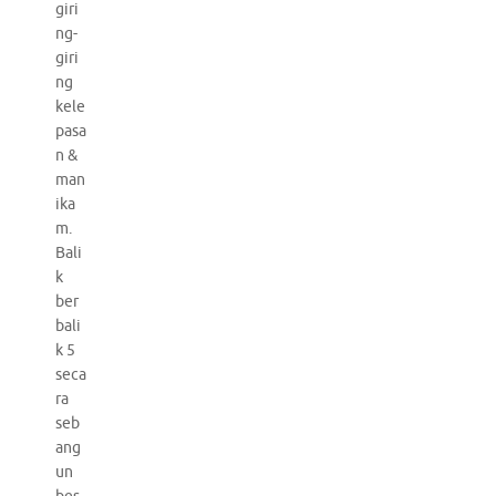
giri
ng-
giri
ng
kele
pasa
n &
man
ika
m.
Bali
k
ber
bali
k 5
seca
ra
seb
ang
un