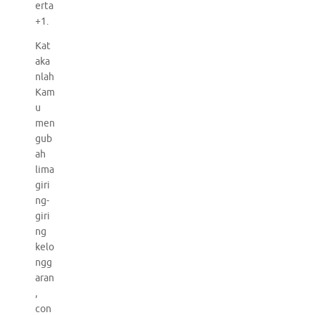
erta
+1.
Kat
aka
nlah
Kam
u
men
gub
ah
lima
giri
ng-
giri
ng
kelo
ngg
aran
,
con