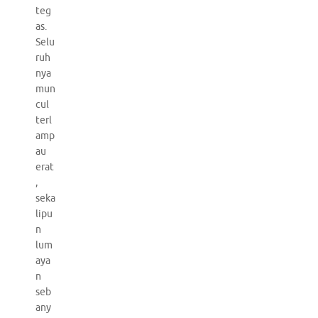
teg
as.
Selu
ruh
nya
mun
cul
terl
amp
au
erat
,
seka
lipu
n
lum
aya
n
seb
any