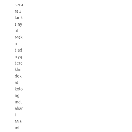
seca
ra 3
larik
siny
al.
Mak
a
tiad
a yg
tera
khir
dek
at
kolo
ng
mat
ahar
i
Mia
mi