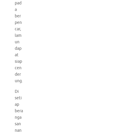
pad
a
ber
pen
car,
lam
un
dap
at
siap
cen
der
ung.
Di
seti
ap
bera
nga
san
nan