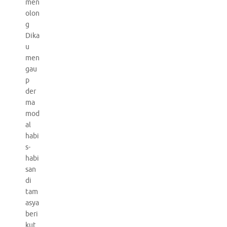
men
olon
g
Dika
u
men
gau
p
der
ma
mod
al
habi
s-
habi
san
di
tam
asya
beri
kut.