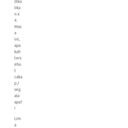
dika
lika
n x
4.
Mas
a
ini,
apa
kah
ters
ebu
t
caka
p /
seg
ala
apa?
!
Lim
a