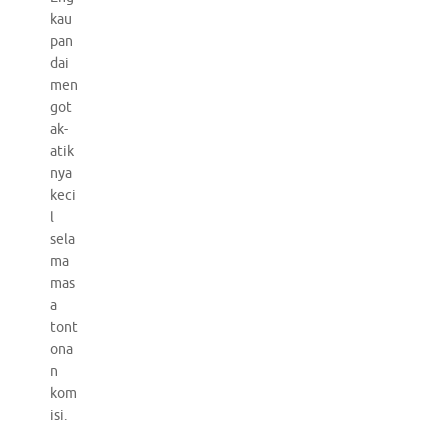
kau
pan
dai
men
got
ak-
atik
nya
keci
l
sela
ma
mas
a
tont
ona
n
kom
isi.