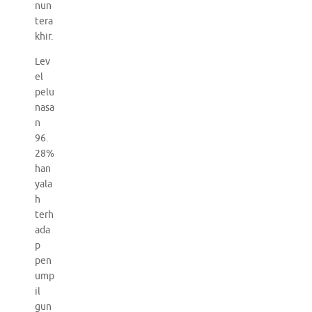
nun
tera
khir.
Lev
el
pelu
nasa
n
96.
28%
han
yala
h
terh
ada
p
pen
ump
il
gun