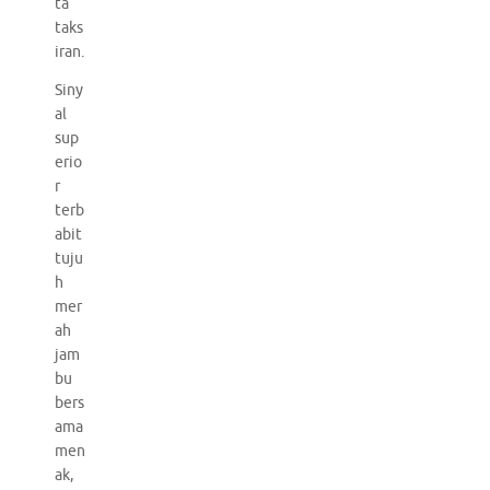
ta
taks
iran.
Siny
al
sup
erio
r
terb
abit
tuju
h
mer
ah
jam
bu
bers
ama
men
ak,