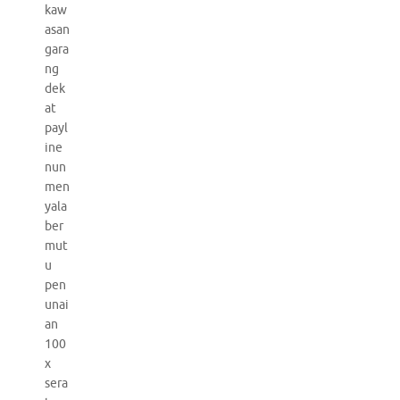
kaw
asan
gara
ng
dek
at
payl
ine
nun
men
yala
ber
mut
u
pen
unai
an
100
x
sera