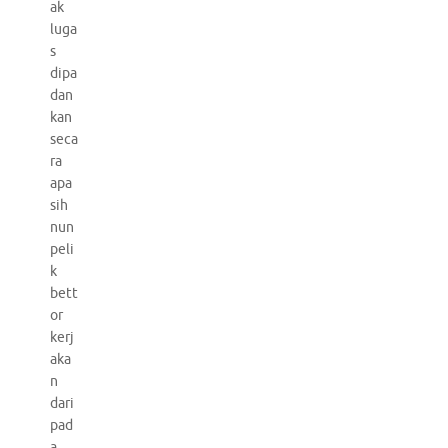
ak
luga
s
dipa
dan
kan
seca
ra
apa
sih
nun
peli
k
bett
or
kerj
aka
n
dari
pad
a