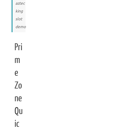
aztec
king
slot
demo
Pri
m
e
Zo
ne
Qu
ic