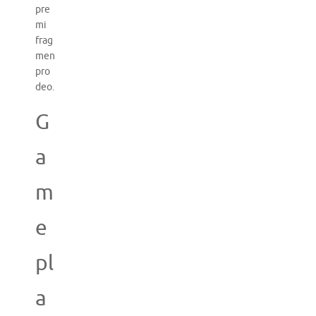
pre
mi
frag
men
pro
deo.
G
a
m
e
pl
a