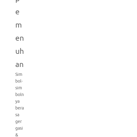
e
m
en
uh
an
Sim
bol-
sim
boln
ya
bera
sa
ger
gasi
&