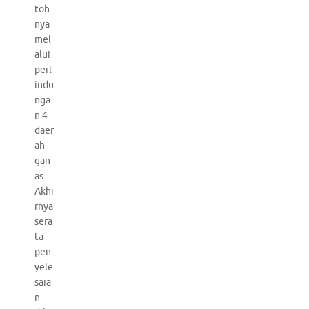
toh
nya
mel
alui
perl
indu
nga
n 4
daer
ah
gan
as.
Akhi
rnya
sera
ta
pen
yele
saia
n