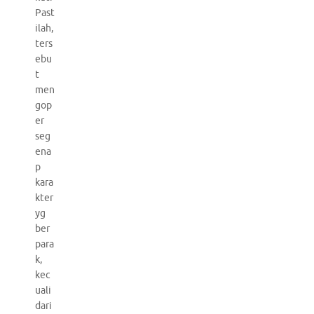
Past
ilah,
ters
ebu
t
men
gop
er
seg
ena
p
kara
kter
yg
ber
para
k,
kec
uali
dari