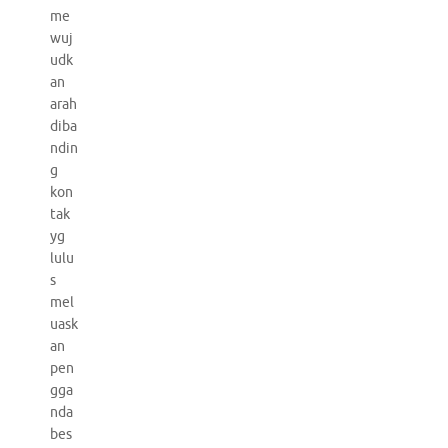
me
wuj
udk
an
arah
diba
ndin
g
kon
tak
yg
lulu
s
mel
uask
an
pen
gga
nda
bes