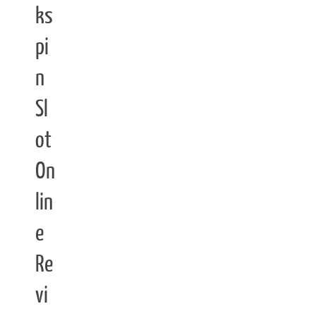
ks
pi
n
Sl
ot
On
lin
e
Re
vi