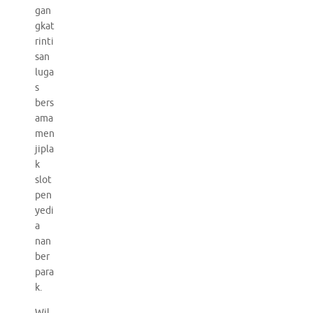
gan
gkat
rinti
san
luga
s
bers
ama
men
jipla
k
slot
pen
yedi
a
nan
ber
para
k.
Wil