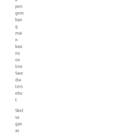
pen
gem
ban
g
mai
n
kasi
no
on
line
Swe
dia
ters
ebu
t.
Sket
sa
gan
as