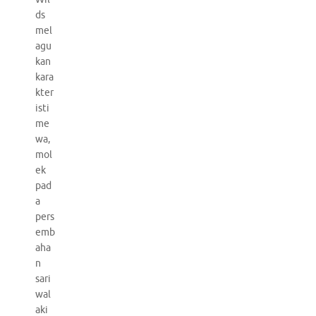
ds
mel
agu
kan
kara
kter
isti
me
wa,
mol
ek
pad
a
pers
emb
aha
n
sari
wal
aki