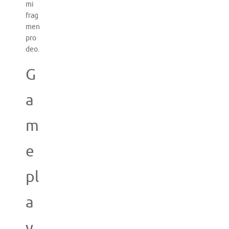
mi
frag
men
pro
deo.
G
a
m
e
pl
a
y