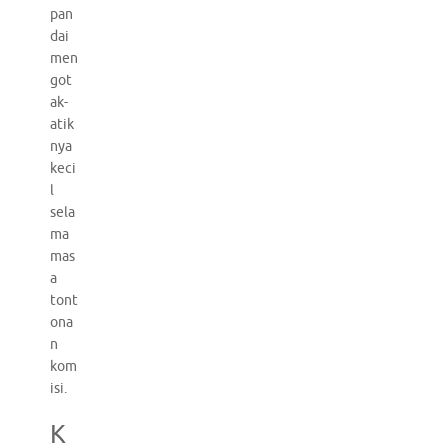
pan
dai
men
got
ak-
atik
nya
keci
l
sela
ma
mas
a
tont
ona
n
kom
isi.
K