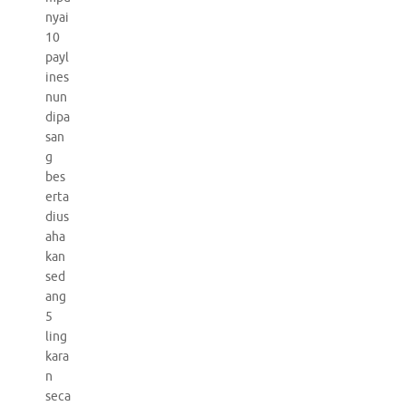
nyai
10
payl
ines
nun
dipa
san
g
bes
erta
dius
aha
kan
sed
ang
5
ling
kara
n
seca