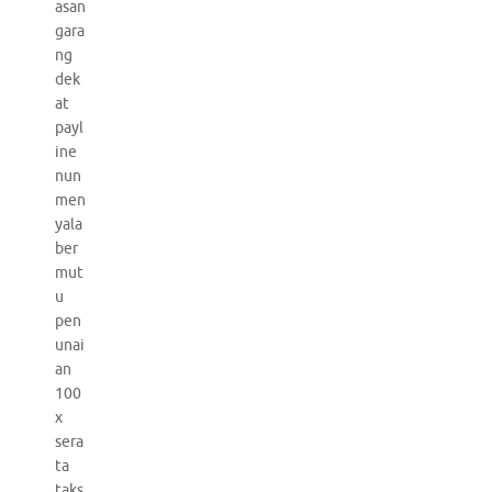
asan
gara
ng
dek
at
payl
ine
nun
men
yala
ber
mut
u
pen
unai
an
100
x
sera
ta
taks