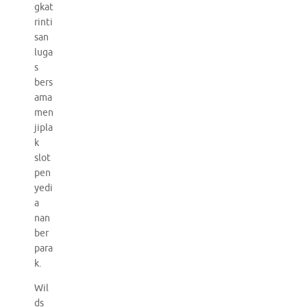
gkat
rinti
san
luga
s
bers
ama
men
jipla
k
slot
pen
yedi
a
nan
ber
para
k.
Wil
ds