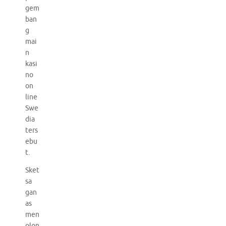
gem
ban
g
mai
n
kasi
no
on
line
Swe
dia
ters
ebu
t.
Sket
sa
gan
as
men
olon