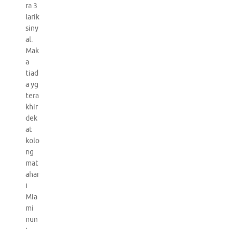
ra 3
larik
siny
al.
Mak
a
tiad
a yg
tera
khir
dek
at
kolo
ng
mat
ahar
i
Mia
mi
nun