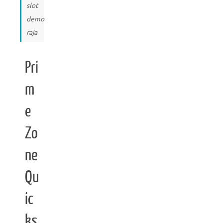
slot
demo
raja
Pri
m
e
Zo
ne
Qu
ic
ks