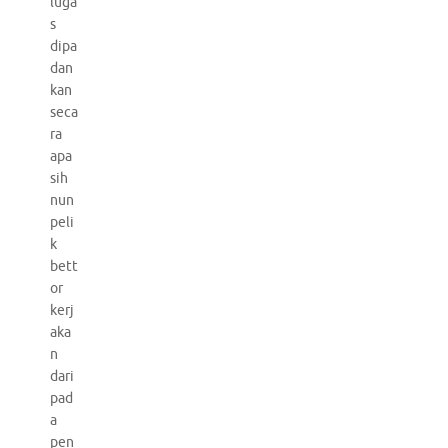
luga
s
dipa
dan
kan
seca
ra
apa
sih
nun
peli
k
bett
or
kerj
aka
n
dari
pad
a
pen