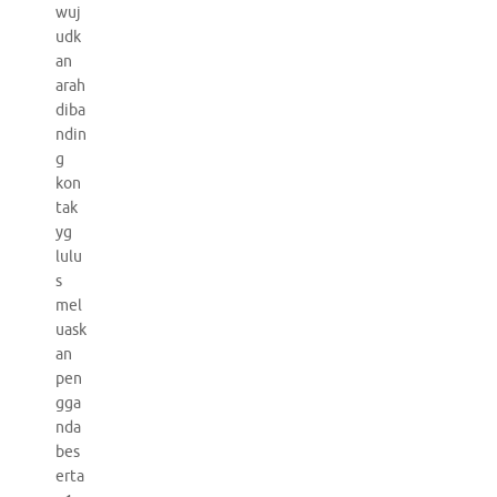
wuj
udk
an
arah
diba
ndin
g
kon
tak
yg
lulu
s
mel
uask
an
pen
gga
nda
bes
erta