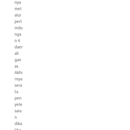
nya
mel
alui
perl
indu
nga
n 4
daer
ah
gan
as.
Akhi
rnya
sera
ta
pen
yele
saia
n
dika