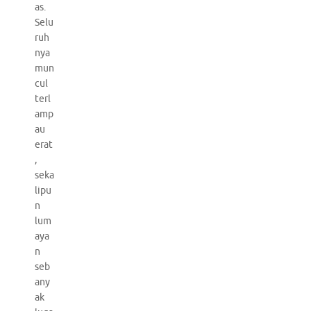
as.
Selu
ruh
nya
mun
cul
terl
amp
au
erat
,
seka
lipu
n
lum
aya
n
seb
any
ak