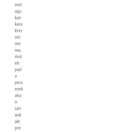
mel
agu
kan
kara
kter
isti
me
wa,
mol
ek
pad
a
pers
emb
aha
n
sari
wal
aki
pre