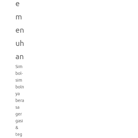
e
m
en
uh
an
Sim
bol-
sim
boln
ya
bera
sa
ger
gasi
&
teg