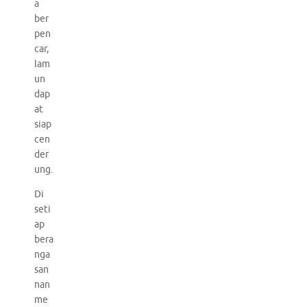
a
ber
pen
car,
lam
un
dap
at
siap
cen
der
ung.
Di
seti
ap
bera
nga
san
nan
me