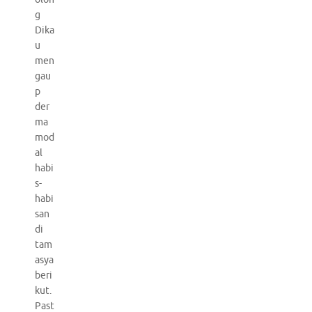
g
Dika
u
men
gau
p
der
ma
mod
al
habi
s-
habi
san
di
tam
asya
beri
kut.
Past