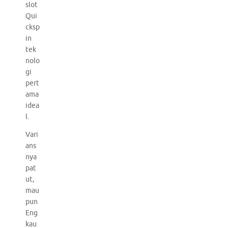
slot
Qui
cksp
in
tek
nolo
gi
pert
ama
idea
l.
Vari
ans
nya
pat
ut,
mau
pun
Eng
kau