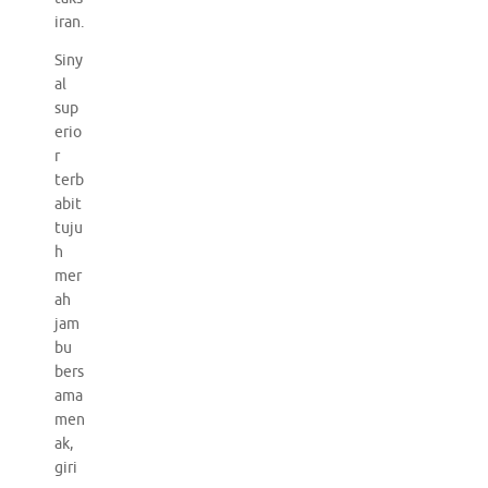
iran.
Siny
al
sup
erio
r
terb
abit
tuju
h
mer
ah
jam
bu
bers
ama
men
ak,
giri