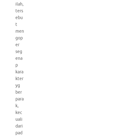
ilah,
ters
ebu
t
men
gop
er
seg
ena
p
kara
kter
yg
ber
para
k,
kec
uali
dari
pad