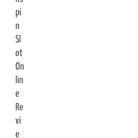
pi
n
Sl
ot
On
lin
e
Re
vi
e