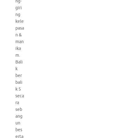
ng-
giri
ng
kele
pasa
n &
man
ika
m.
Bali
k
ber
bali
k 5
seca
ra
seb
ang
un
bes
erta