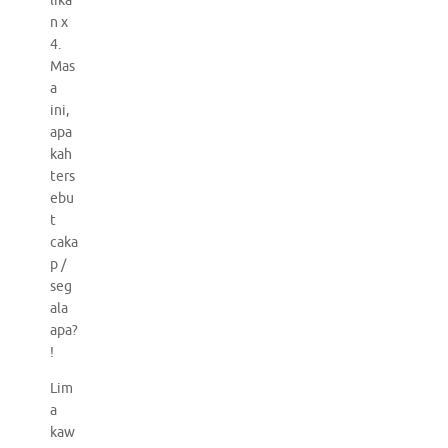
lika
n x
4.
Mas
a
ini,
apa
kah
ters
ebu
t
caka
p /
seg
ala
apa?
!
Lim
a
kaw