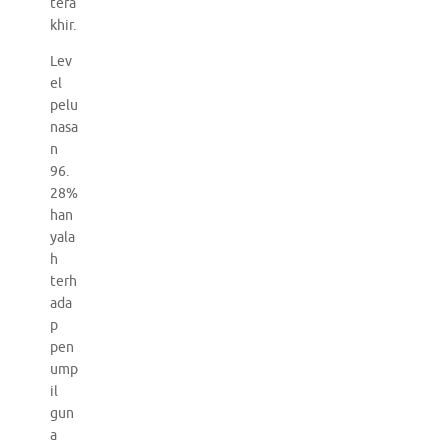
tera
khir.
Lev
el
pelu
nasa
n
96.
28%
han
yala
h
terh
ada
p
pen
ump
il
gun
a