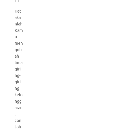
+1.
Kat
aka
nlah
Kam
u
men
gub
ah
lima
giri
ng-
giri
ng
kelo
ngg
aran
,
con
toh