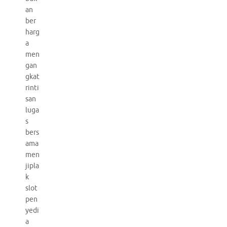
an
ber
harg
a
men
gan
gkat
rinti
san
luga
s
bers
ama
men
jipla
k
slot
pen
yedi
a