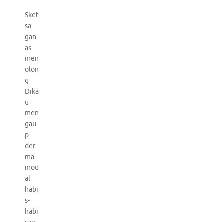
Sket
sa
gan
as
men
olon
g
Dika
u
men
gau
p
der
ma
mod
al
habi
s-
habi