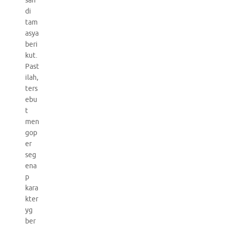
san
di
tam
asya
beri
kut.
Past
ilah,
ters
ebu
t
men
gop
er
seg
ena
p
kara
kter
yg
ber