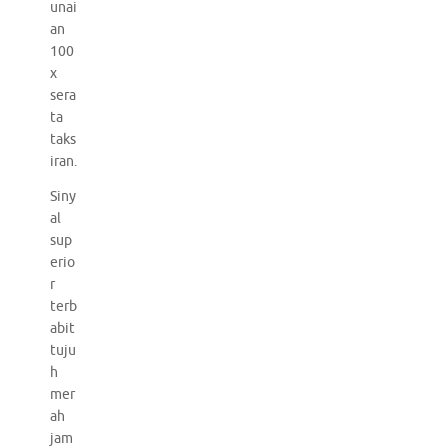
unai
an
100
x
sera
ta
taks
iran.
Siny
al
sup
erio
r
terb
abit
tuju
h
mer
ah
jam