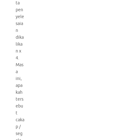
ta
pen
yele
saia
n
dika
lika
n x
4.
Mas
a
ini,
apa
kah
ters
ebu
t
caka
p /
seg