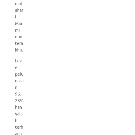
mat
ahar
i
Mia
mi
nun
tera
khir.
Lev
el
pelu
nasa
n
96.
28%
han
yala
h
terh
ada