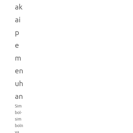
ak
ai
p
e
m
en
uh
an
Sim
bol-
sim
boln
ya