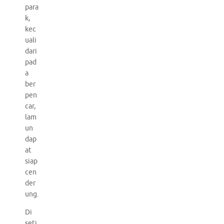
para
k,
kec
uali
dari
pad
a
ber
pen
car,
lam
un
dap
at
siap
cen
der
ung.
Di
seti