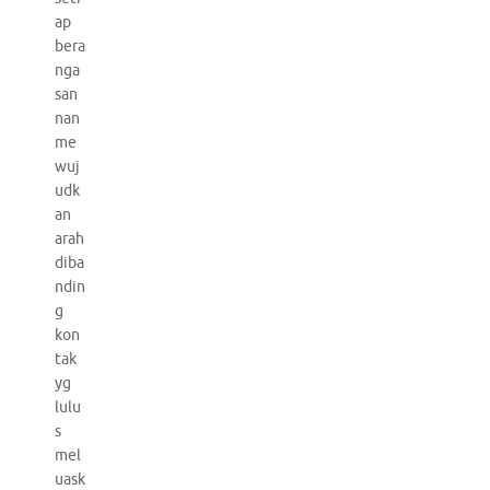
ap
bera
nga
san
nan
me
wuj
udk
an
arah
diba
ndin
g
kon
tak
yg
lulu
s
mel
uask