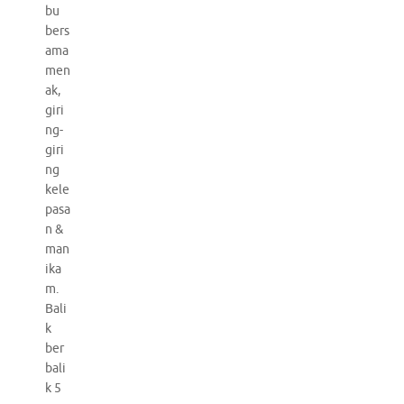
bu
bers
ama
men
ak,
giri
ng-
giri
ng
kele
pasa
n &
man
ika
m.
Bali
k
ber
bali
k 5