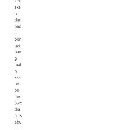
kerj
aka
n
dari
pad
a
pen
gem
ban
g
mai
n
kasi
no
on
line
Swe
dia
ters
ebu
t.