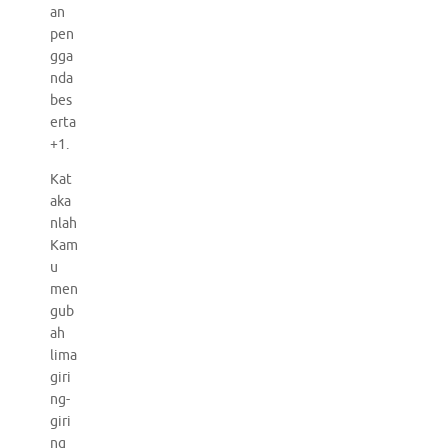
an
pen
gga
nda
bes
erta
+1.
Kat
aka
nlah
Kam
u
men
gub
ah
lima
giri
ng-
giri
ng