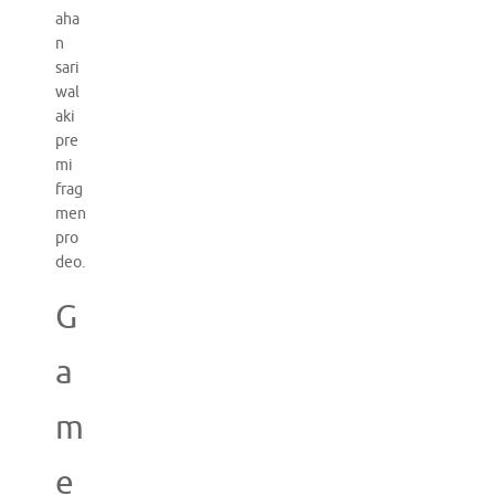
aha
n
sari
wal
aki
pre
mi
frag
men
pro
deo.
G
a
m
e