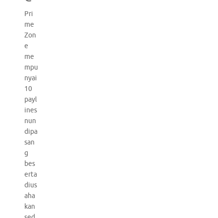
Pri
me
Zon
e
me
mpu
nyai
10
payl
ines
nun
dipa
san
g
bes
erta
dius
aha
kan
sed