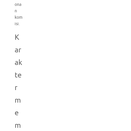
ona
n
kom
isi.
K
ar
ak
te
r
m
e
m