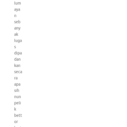
lum
aya
n
seb
any
ak
luga
s
dipa
dan
kan
seca
ra
apa
sih
nun
peli
k
bett
or