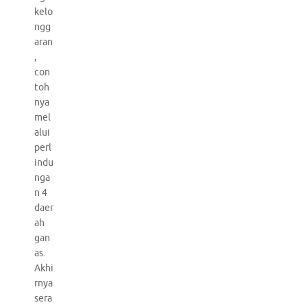
kelo
ngg
aran
,
con
toh
nya
mel
alui
perl
indu
nga
n 4
daer
ah
gan
as.
Akhi
rnya
sera