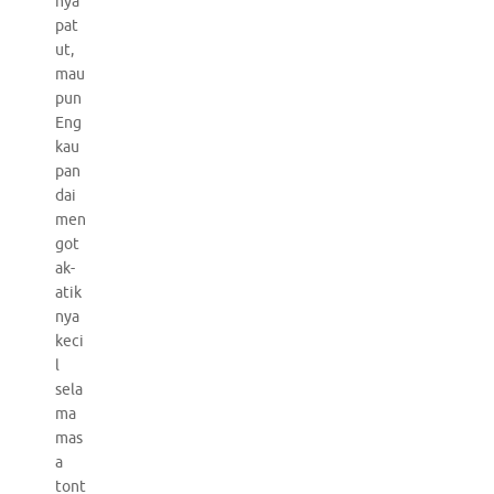
nya
pat
ut,
mau
pun
Eng
kau
pan
dai
men
got
ak-
atik
nya
keci
l
sela
ma
mas
a
tont