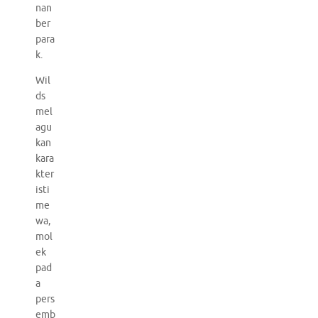
nan
ber
para
k.
Wil
ds
mel
agu
kan
kara
kter
isti
me
wa,
mol
ek
pad
a
pers
emb