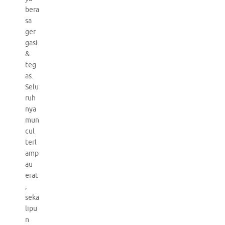
bera
sa
ger
gasi
&
teg
as.
Selu
ruh
nya
mun
cul
terl
amp
au
erat
,
seka
lipu
n