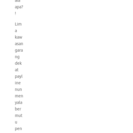
ala
apa?
!
Lim
a
kaw
asan
gara
ng
dek
at
payl
ine
nun
men
yala
ber
mut
u
pen