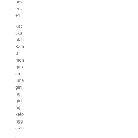
bes
erta
+1.
Kat
aka
nlah
Kam
u
men
gub
ah
lima
giri
ng-
giri
ng
kelo
ngg
aran
,