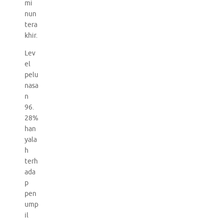
mi
nun
tera
khir.
Lev
el
pelu
nasa
n
96.
28%
han
yala
h
terh
ada
p
pen
ump
il