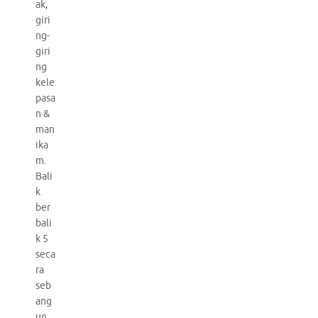
ak,
giri
ng-
giri
ng
kele
pasa
n &
man
ika
m.
Bali
k
ber
bali
k 5
seca
ra
seb
ang
un