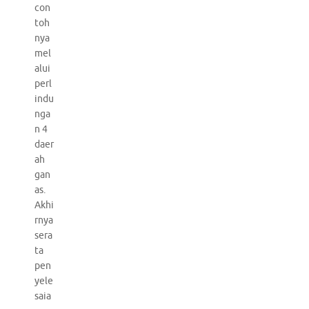
con
toh
nya
mel
alui
perl
indu
nga
n 4
daer
ah
gan
as.
Akhi
rnya
sera
ta
pen
yele
saia