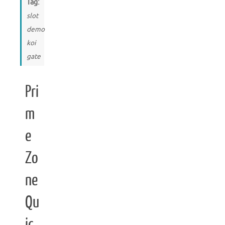
Tag:
slot
demo
koi
gate
Pri
m
e
Zo
ne
Qu
ic