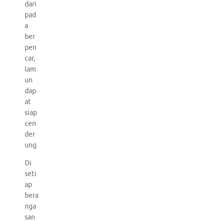
dari
pad
a
ber
pen
car,
lam
un
dap
at
siap
cen
der
ung.
Di
seti
ap
bera
nga
san