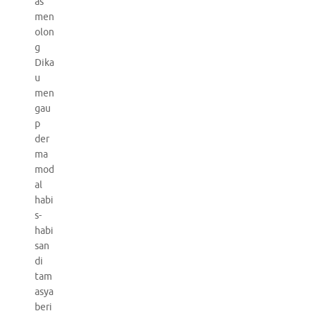
as
men
olon
g
Dika
u
men
gau
p
der
ma
mod
al
habi
s-
habi
san
di
tam
asya
beri