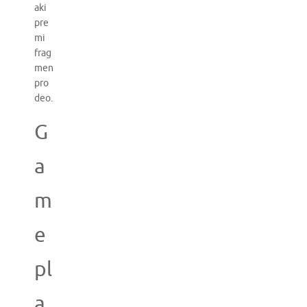
aki
pre
mi
frag
men
pro
deo.
G
a
m
e
pl
a