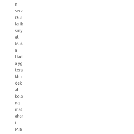
n
seca
ra 3
larik
siny
al.
Mak
a
tiad
a yg
tera
khir
dek
at
kolo
ng
mat
ahar
i
Mia