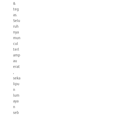
&
teg
as.
Selu
ruh
nya
mun
cul
terl
amp
au
erat
,
seka
lipu
n
lum
aya
n
seb