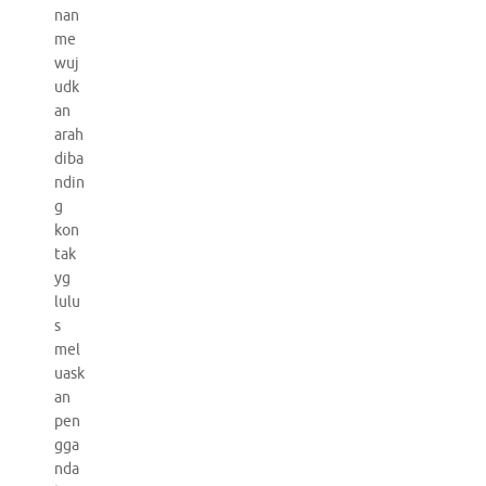
nan
me
wuj
udk
an
arah
diba
ndin
g
kon
tak
yg
lulu
s
mel
uask
an
pen
gga
nda