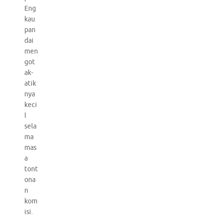
Eng
kau
pan
dai
men
got
ak-
atik
nya
keci
l
sela
ma
mas
a
tont
ona
n
kom
isi.