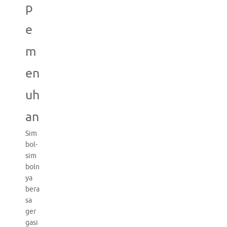
p
e
m
en
uh
an
Sim
bol-
sim
boln
ya
bera
sa
ger
gasi