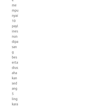
e
me
mpu
nyai
10
payl
ines
nun
dipa
san
g
bes
erta
dius
aha
kan
sed
ang
5
ling
kara