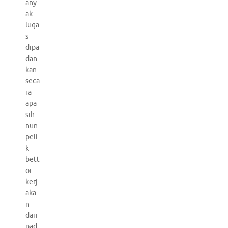
any
ak
luga
s
dipa
dan
kan
seca
ra
apa
sih
nun
peli
k
bett
or
kerj
aka
n
dari
pad