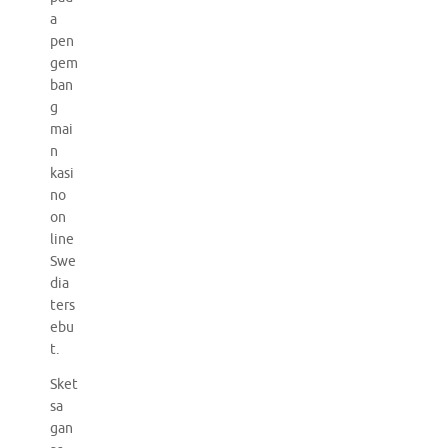
a
pen
gem
ban
g
mai
n
kasi
no
on
line
Swe
dia
ters
ebu
t.
Sket
sa
gan