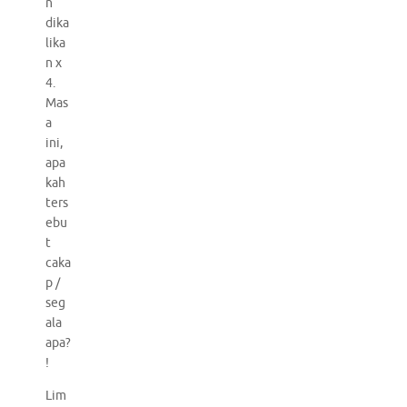
n
dika
lika
n x
4.
Mas
a
ini,
apa
kah
ters
ebu
t
caka
p /
seg
ala
apa?
!
Lim