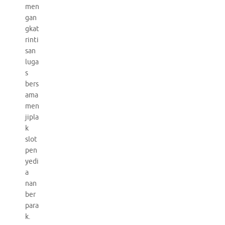
men
gan
gkat
rinti
san
luga
s
bers
ama
men
jipla
k
slot
pen
yedi
a
nan
ber
para
k.