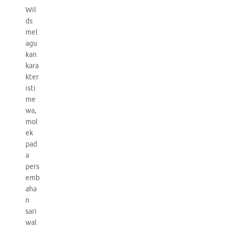
Wil
ds
mel
agu
kan
kara
kter
isti
me
wa,
mol
ek
pad
a
pers
emb
aha
n
sari
wal