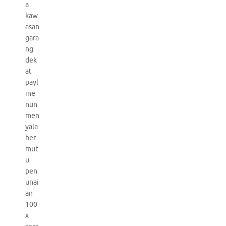
a
kaw
asan
gara
ng
dek
at
payl
ine
nun
men
yala
ber
mut
u
pen
unai
an
100
x