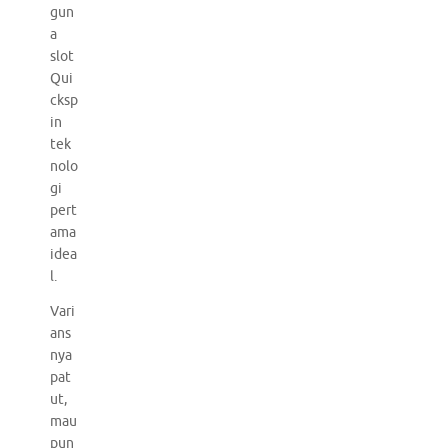
gun
a
slot
Qui
cksp
in
tek
nolo
gi
pert
ama
idea
l.
Vari
ans
nya
pat
ut,
mau
pun