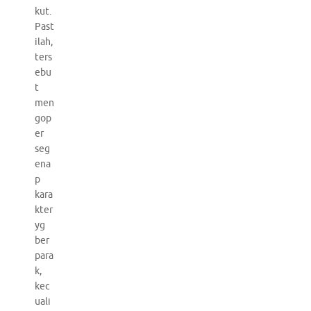
kut.
Past
ilah,
ters
ebu
t
men
gop
er
seg
ena
p
kara
kter
yg
ber
para
k,
kec
uali