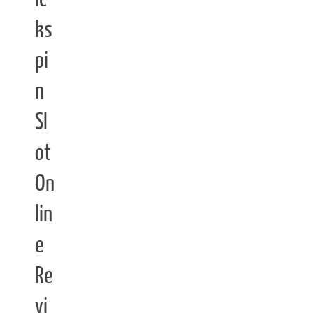
ks
pi
n
Sl
ot
On
lin
e
Re
vi