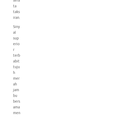
sera
ta
taks
iran.
Siny
al
sup
erio
r
terb
abit
tuju
h
mer
ah
jam
bu
bers
ama
men