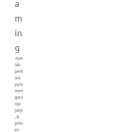
a
m
in
g
Jum
lah
perk
ara
pula
men
garu
ngi
janji
, &
pros
es