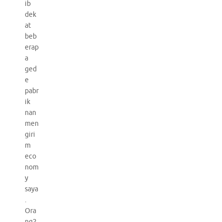
ib
dek
at
beb
erap
a
ged
e
pabr
ik
nan
men
giri
m
eco
nom
y
saya
.
Ora
ng2