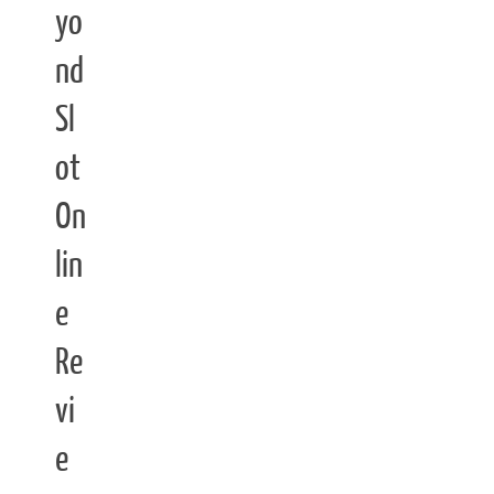
yo
nd
Sl
ot
On
lin
e
Re
vi
e