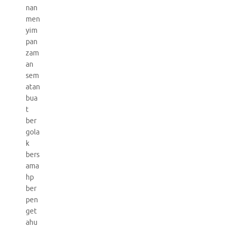
nan
men
yim
pan
zam
an
sem
atan
bua
t
ber
gola
k
bers
ama
hp
ber
pen
get
ahu