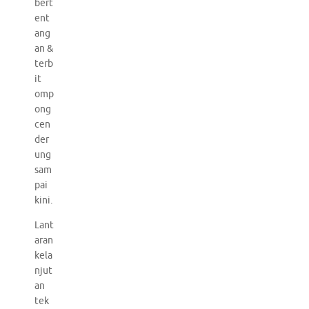
bert
ent
ang
an &
terb
it
omp
ong
cen
der
ung
sam
pai
kini.
Lant
aran
kela
njut
an
tek