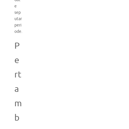
e
sep
utar
peri
ode.
P
e
rt
a
m
b