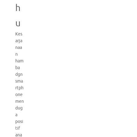
h
u
Kes
arja
naa
n
ham
ba
dgn
sma
rtph
one
men
dug
a
posi
tif
ana