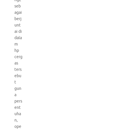
seb
agai
berj
unt
ai di
dala
m
hp
cerg
as
ters
ebu
t
gun
a
pers
ent
uha
n,
ope