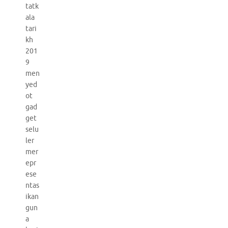
tatk
ala
tari
kh
201
9
men
yed
ot
gad
get
selu
ler
mer
epr
ese
ntas
ikan
gun
a