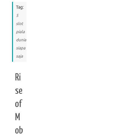
Tag:
5
slot
piala
dunia
siapa
saja
Ri
se
of
M
ob