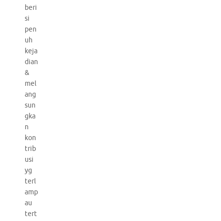
beri
si
pen
uh
keja
dian
&
mel
ang
sun
gka
n
kon
trib
usi
yg
terl
amp
au
tert