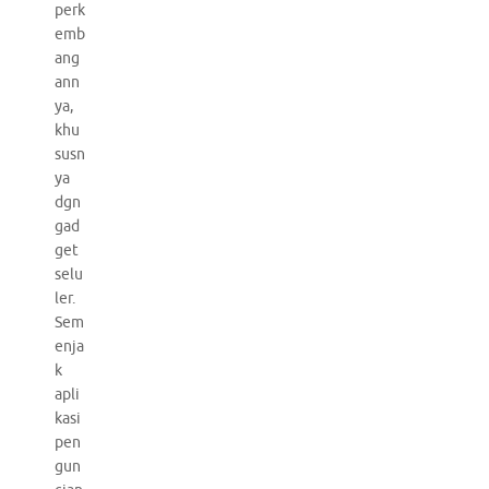
perk
emb
ang
ann
ya,
khu
susn
ya
dgn
gad
get
selu
ler.
Sem
enja
k
apli
kasi
pen
gun