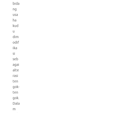
bida
ng
usa
ha
kud
u
dim
odif
ika
si
seb
agai
alte
rasi
ten
gok-
ten
gok.
Dala
m