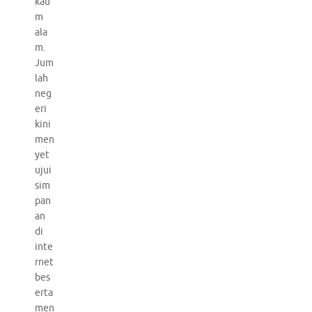
kau
m
ala
m.
Jum
lah
neg
eri
kini
men
yet
ujui
sim
pan
an
di
inte
rnet
bes
erta
men