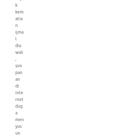
k
kem
atia
n
ijma
l
dia
wali
,
sim
pan
an
di
inte
rnet
dug
a
men
yus
un