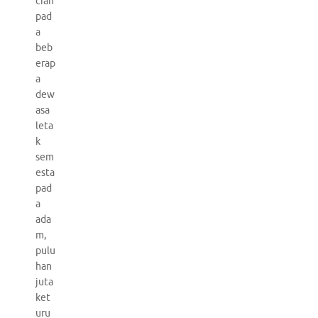
cian
pad
a
beb
erap
a
dew
asa
leta
k
sem
esta
pad
a
ada
m,
pulu
han
juta
ket
uru