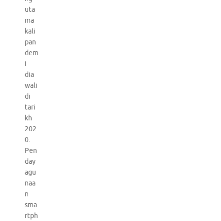
uta
ma
kali
pan
dem
i
dia
wali
di
tari
kh
202
0.
Pen
day
agu
naa
n
sma
rtph