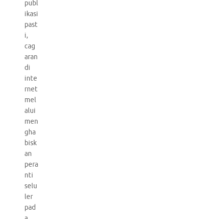
publ
ikasi
past
i,
cag
aran
di
inte
rnet
mel
alui
men
gha
bisk
an
pera
nti
selu
ler
pad
a