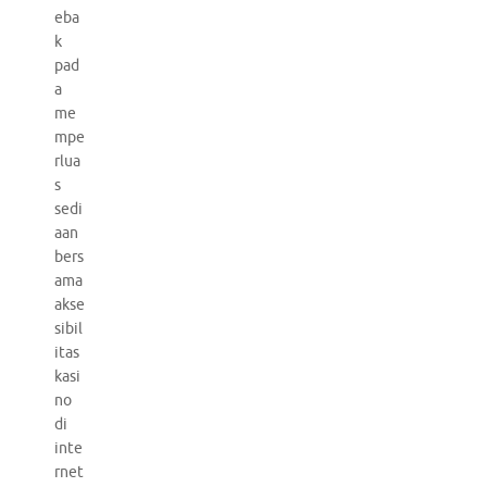
eba
k
pad
a
me
mpe
rlua
s
sedi
aan
bers
ama
akse
sibil
itas
kasi
no
di
inte
rnet