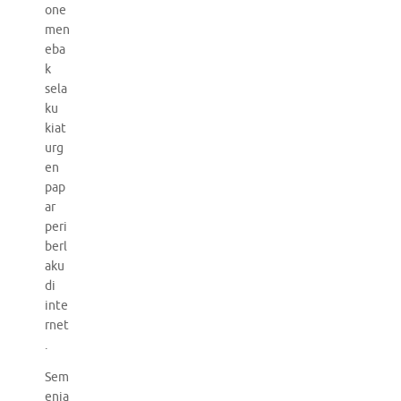
one
men
eba
k
sela
ku
kiat
urg
en
pap
ar
peri
berl
aku
di
inte
rnet
.
Sem
enja