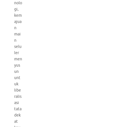
nolo
gi,
kem
ajua
n
mai
n
selu
ler
men
yus
un
unt
uk
libe
ralis
asi
tata
dek
at