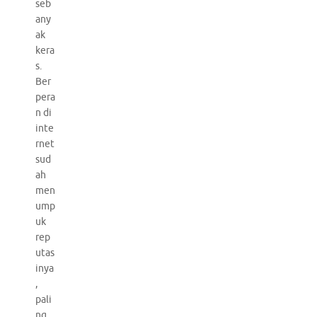
seb
any
ak
kera
s.
Ber
pera
n di
inte
rnet
sud
ah
men
ump
uk
rep
utas
inya
,
pali
ng