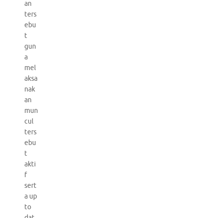
an
ters
ebu
t
gun
a
mel
aksa
nak
an
mun
cul
ters
ebu
t
akti
f
sert
a up
to
dat