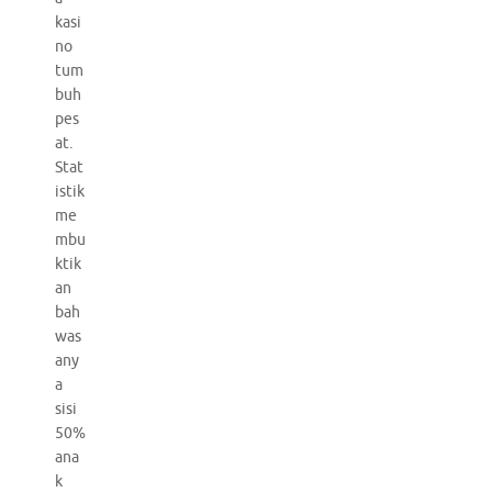
kasi
no
tum
buh
pes
at.
Stat
istik
me
mbu
ktik
an
bah
was
any
a
sisi
50%
ana
k