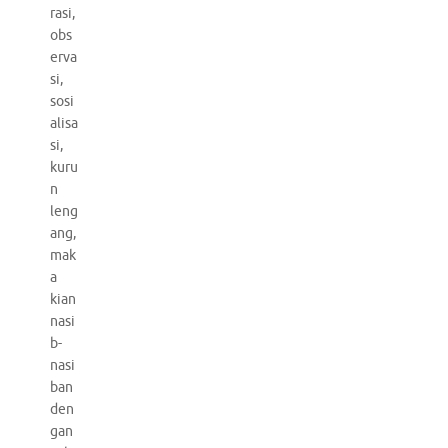
rasi,
obs
erva
si,
sosi
alisa
si,
kuru
n
leng
ang,
mak
a
kian
nasi
b-
nasi
ban
den
gan