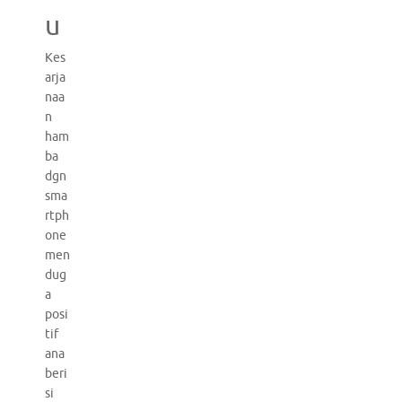
u
Kes
arja
naa
n
ham
ba
dgn
sma
rtph
one
men
dug
a
posi
tif
ana
beri
si