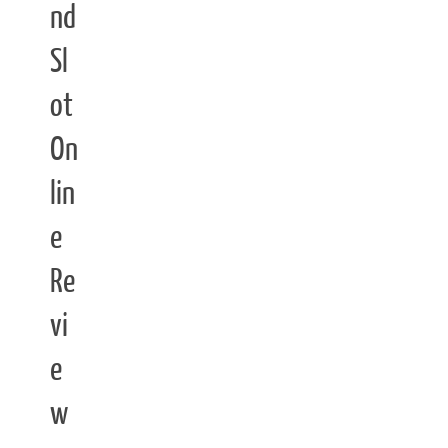
nd
Sl
ot
On
lin
e
Re
vi
e
w