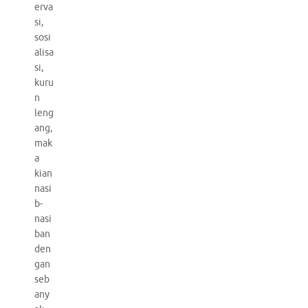
erva
si,
sosi
alisa
si,
kuru
n
leng
ang,
mak
a
kian
nasi
b-
nasi
ban
den
gan
seb
any