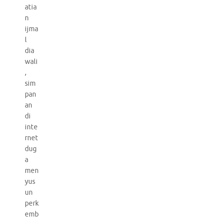
atia
n
ijma
l
dia
wali
,
sim
pan
an
di
inte
rnet
dug
a
men
yus
un
perk
emb