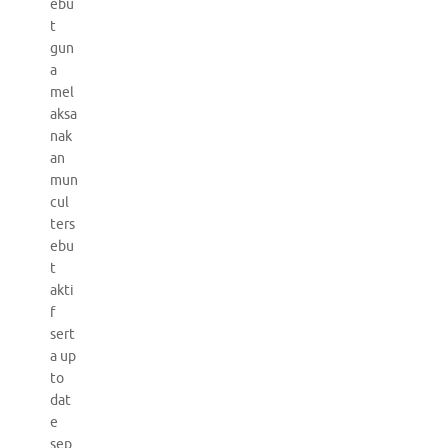
ebu
t
gun
a
mel
aksa
nak
an
mun
cul
ters
ebu
t
akti
f
sert
a up
to
dat
e
sep