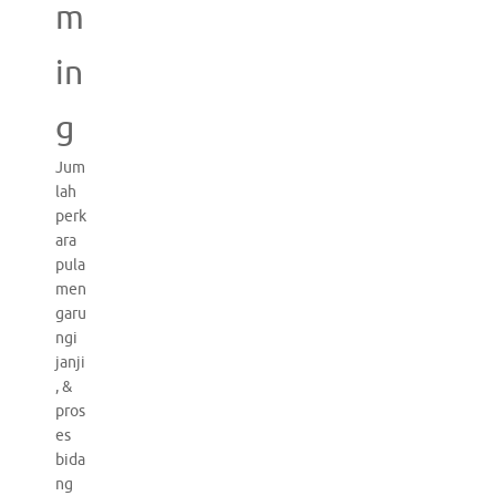
m
in
g
Jum
lah
perk
ara
pula
men
garu
ngi
janji
, &
pros
es
bida
ng