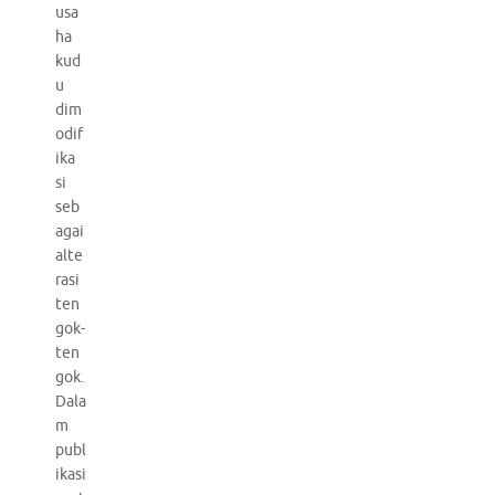
usa
ha
kud
u
dim
odif
ika
si
seb
agai
alte
rasi
ten
gok-
ten
gok.
Dala
m
publ
ikasi