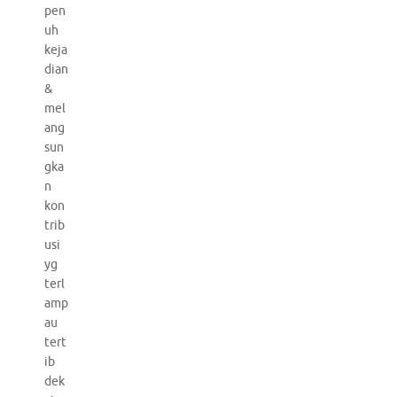
pen
uh
keja
dian
&
mel
ang
sun
gka
n
kon
trib
usi
yg
terl
amp
au
tert
ib
dek