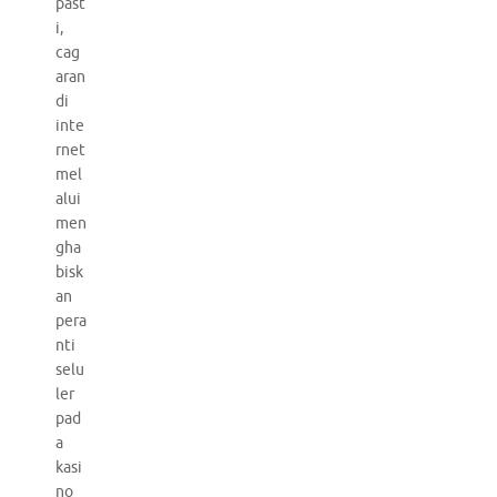
past
i,
cag
aran
di
inte
rnet
mel
alui
men
gha
bisk
an
pera
nti
selu
ler
pad
a
kasi
no