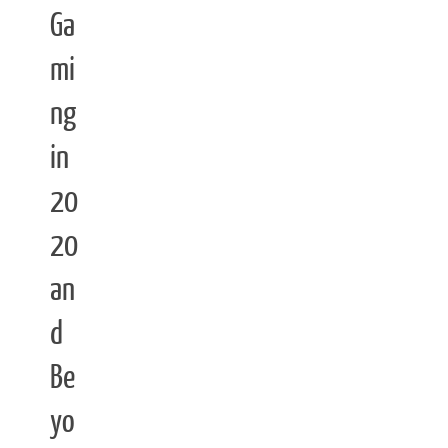
Ga
mi
ng
in
20
20
an
d
Be
yo