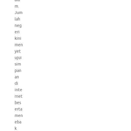
m.
Jum
lah
neg
eri
kini
men
yet
ujui
sim
pan
an
di
inte
rnet
bes
erta
men
eba
k