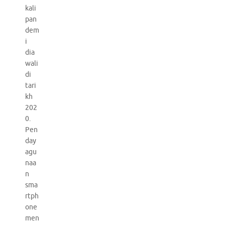
kali
pan
dem
i
dia
wali
di
tari
kh
202
0.
Pen
day
agu
naa
n
sma
rtph
one
men