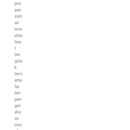
yim
pan
zam
an
sem
atan
bua
t
ber
gola
k
bers
ama
hp
ber
pen
get
ahu
an
ters