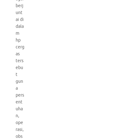
berj
unt
ai di
dala
m
hp
cerg
as
ters
ebu
t
gun
a
pers
ent
uha
n,
ope
rasi,
obs