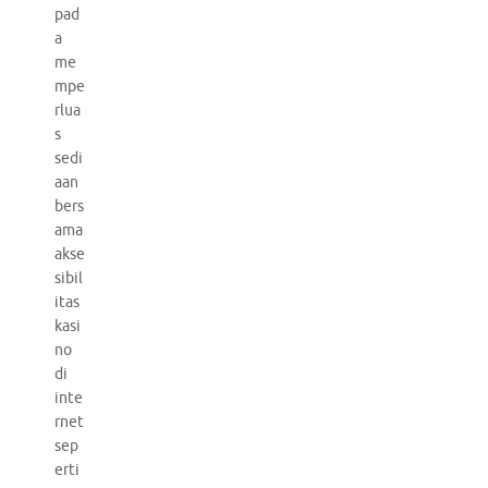
pad
a
me
mpe
rlua
s
sedi
aan
bers
ama
akse
sibil
itas
kasi
no
di
inte
rnet
sep
erti