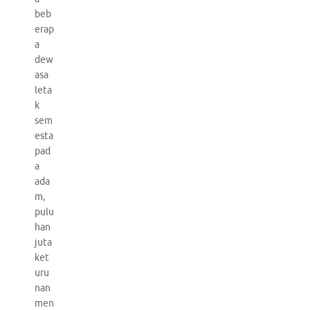
beb
erap
a
dew
asa
leta
k
sem
esta
pad
a
ada
m,
pulu
han
juta
ket
uru
nan
men