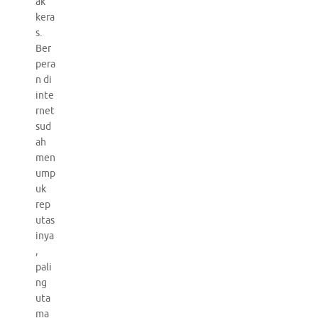
ak
kera
s.
Ber
pera
n di
inte
rnet
sud
ah
men
ump
uk
rep
utas
inya
,
pali
ng
uta
ma