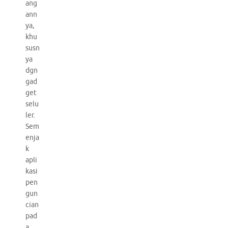
ang
ann
ya,
khu
susn
ya
dgn
gad
get
selu
ler.
Sem
enja
k
apli
kasi
pen
gun
cian
pad
a