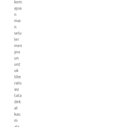
kem
ajua
n
mai
n
selu
ler
men
yus
un
unt
uk
libe
ralis
asi
tata
dek
at
kau
m
ala