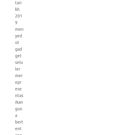
tari
kh
201
9
men
yed
ot
gad
get
selu
ler
mer
epr
ese
ntas
ikan
gun
a
bert
ent