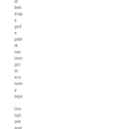
at
beb
erap
a
ged
e
pabr
ik
nan
men
giri
m
eco
nom
y
saya
.
Ora
ng2
seb
agai