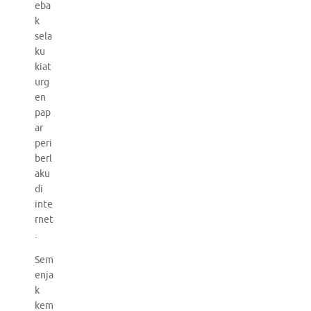
eba
k
sela
ku
kiat
urg
en
pap
ar
peri
berl
aku
di
inte
rnet
.
Sem
enja
k
kem