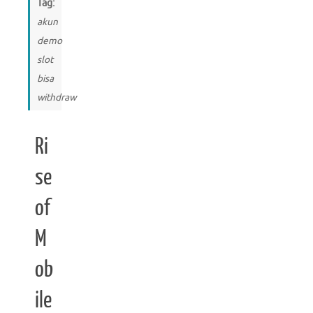
Tag:
akun
demo
slot
bisa
withdraw
Ri
se
of
M
ob
ile