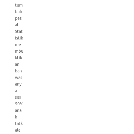
tum
buh
pes
at.
Stat
istik
me
mbu
ktik
an
bah
was
any
a
sisi
50%
ana
k
tatk
ala