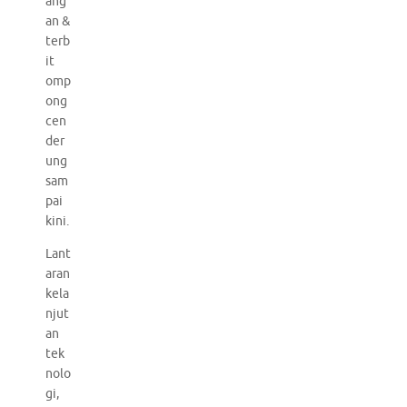
ang
an &
terb
it
omp
ong
cen
der
ung
sam
pai
kini.
Lant
aran
kela
njut
an
tek
nolo
gi,