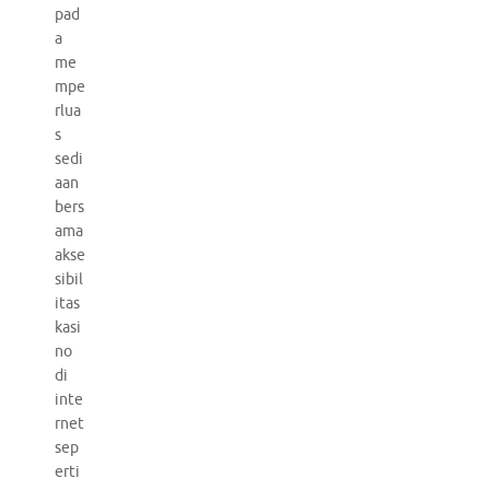
pad
a
me
mpe
rlua
s
sedi
aan
bers
ama
akse
sibil
itas
kasi
no
di
inte
rnet
sep
erti