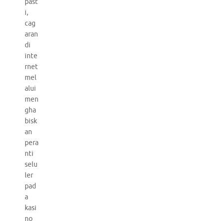
past
i,
cag
aran
di
inte
rnet
mel
alui
men
gha
bisk
an
pera
nti
selu
ler
pad
a
kasi
no