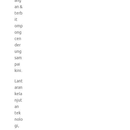
ang
an &
terb
it
omp
ong
cen
der
ung
sam
pai
kini.
Lant
aran
kela
njut
an
tek
nolo
gi,