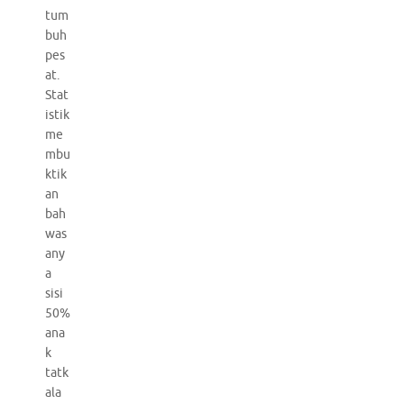
tum
buh
pes
at.
Stat
istik
me
mbu
ktik
an
bah
was
any
a
sisi
50%
ana
k
tatk
ala