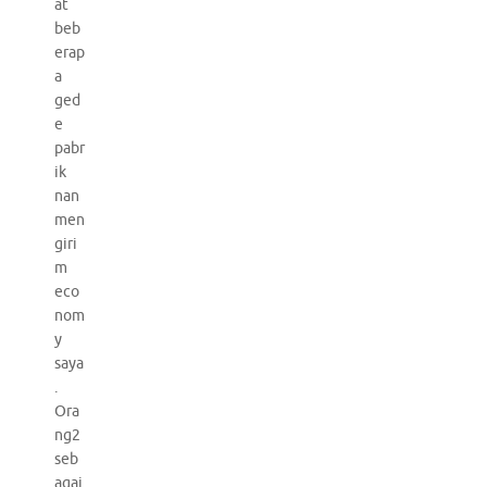
at
beb
erap
a
ged
e
pabr
ik
nan
men
giri
m
eco
nom
y
saya
.
Ora
ng2
seb
agai