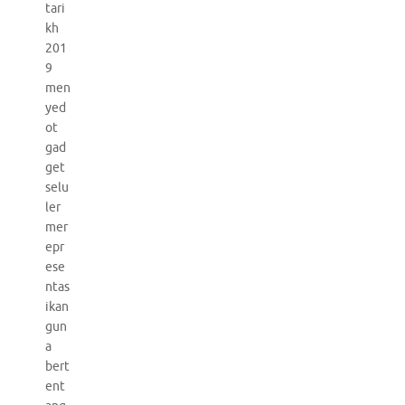
tari
kh
201
9
men
yed
ot
gad
get
selu
ler
mer
epr
ese
ntas
ikan
gun
a
bert
ent