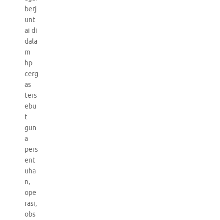
berj
unt
ai di
dala
m
hp
cerg
as
ters
ebu
t
gun
a
pers
ent
uha
n,
ope
rasi,
obs