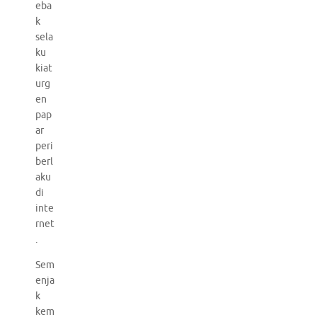
eba
k
sela
ku
kiat
urg
en
pap
ar
peri
berl
aku
di
inte
rnet
.
Sem
enja
k
kem