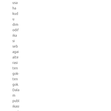
usa
ha
kud
u
dim
odif
ika
si
seb
agai
alte
rasi
ten
gok-
ten
gok.
Dala
m
publ
ikasi