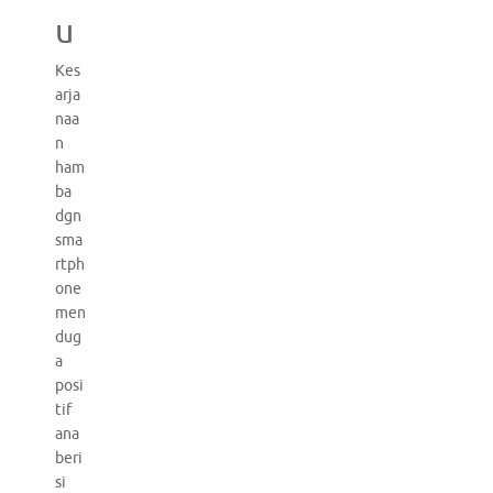
u
Kes
arja
naa
n
ham
ba
dgn
sma
rtph
one
men
dug
a
posi
tif
ana
beri
si