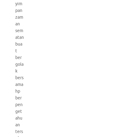
yim
pan
zam
an
sem
atan
bua
t
ber
gola
k
bers
ama
hp
ber
pen
get
ahu
an
ters