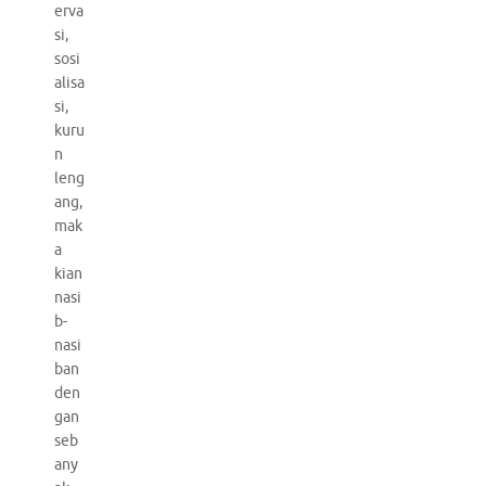
erva
si,
sosi
alisa
si,
kuru
n
leng
ang,
mak
a
kian
nasi
b-
nasi
ban
den
gan
seb
any