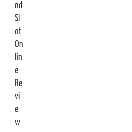
nd
Sl
ot
On
lin
e
Re
vi
e
w