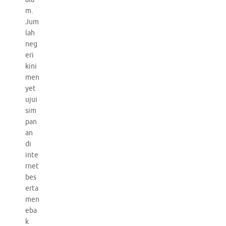
m.
Jum
lah
neg
eri
kini
men
yet
ujui
sim
pan
an
di
inte
rnet
bes
erta
men
eba
k