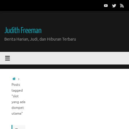
Skip
to
content
Judith Freeman
Berita Harian, Judi, dan Hiburan Terbaru
Home
Posts
tagged
"slot
yang ada
dompet
utama"