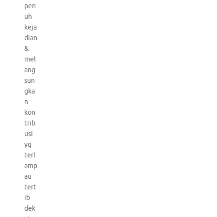
pen
uh
keja
dian
&
mel
ang
sun
gka
n
kon
trib
usi
yg
terl
amp
au
tert
ib
dek