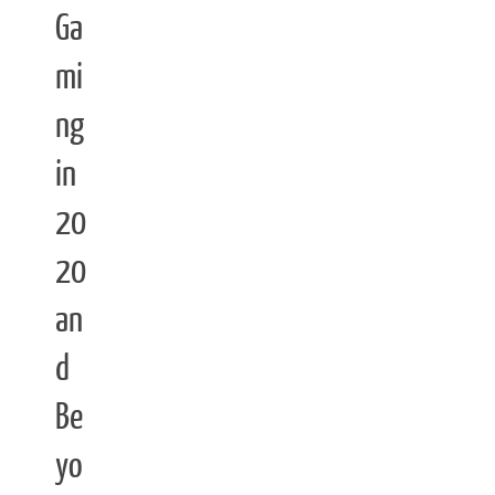
Ga
mi
ng
in
20
20
an
d
Be
yo