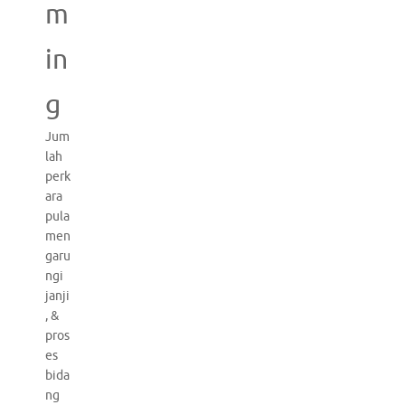
m
in
g
Jum
lah
perk
ara
pula
men
garu
ngi
janji
, &
pros
es
bida
ng