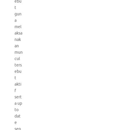
ebu
t
gun
a
mel
aksa
nak
an
mun
cul
ters
ebu
t
akti
f
sert
a up
to
dat
e
sep