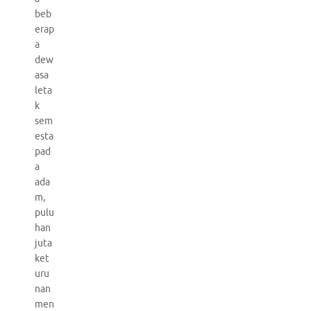
beb
erap
a
dew
asa
leta
k
sem
esta
pad
a
ada
m,
pulu
han
juta
ket
uru
nan
men