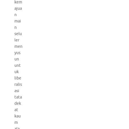
kem
ajua
n
mai
n
selu
ler
men
yus
un
unt
uk
libe
ralis
asi
tata
dek
at
kau
m
ala