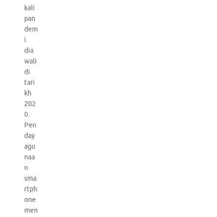
kali
pan
dem
i
dia
wali
di
tari
kh
202
0.
Pen
day
agu
naa
n
sma
rtph
one
men