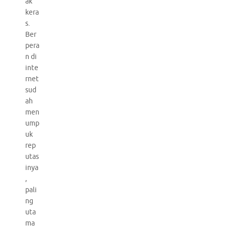
ak
kera
s.
Ber
pera
n di
inte
rnet
sud
ah
men
ump
uk
rep
utas
inya
,
pali
ng
uta
ma