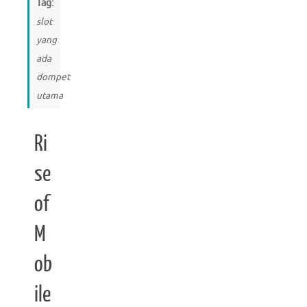
Tag:
slot
yang
ada
dompet
utama
Ri
se
of
M
ob
ile