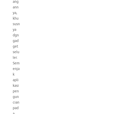
ang
ann
ya,
khu
susn
ya
dgn
gad
get
selu
ler.
Sem
enja
k
apli
kasi
pen
gun
cian
pad
a