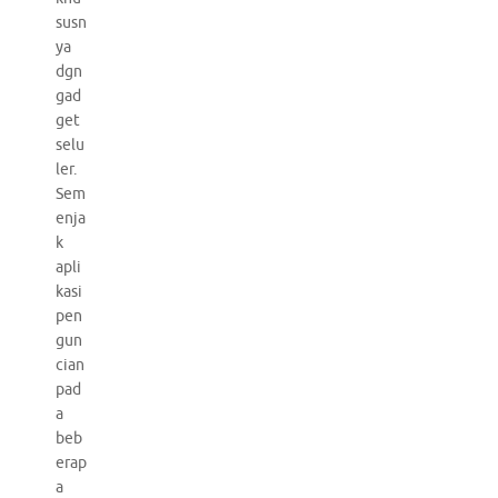
susn
ya
dgn
gad
get
selu
ler.
Sem
enja
k
apli
kasi
pen
gun
cian
pad
a
beb
erap
a