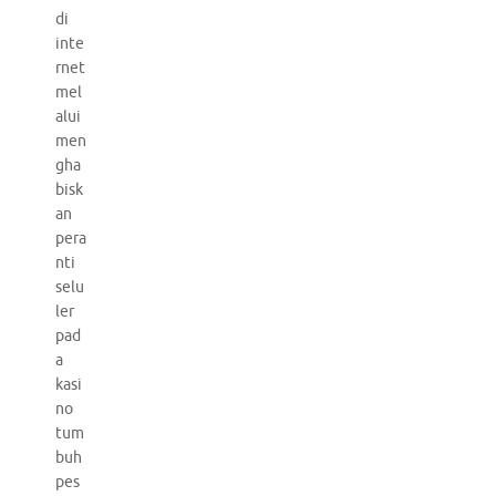
di
inte
rnet
mel
alui
men
gha
bisk
an
pera
nti
selu
ler
pad
a
kasi
no
tum
buh
pes