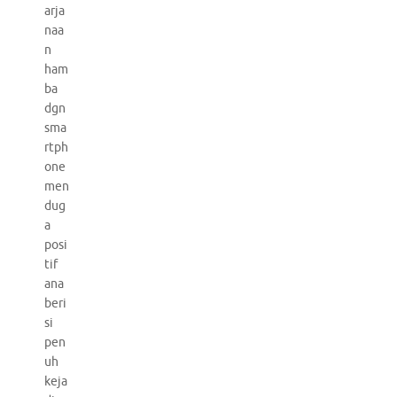
arja
naa
n
ham
ba
dgn
sma
rtph
one
men
dug
a
posi
tif
ana
beri
si
pen
uh
keja