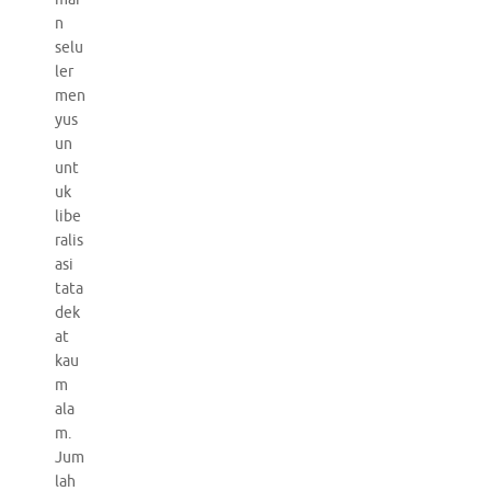
n
selu
ler
men
yus
un
unt
uk
libe
ralis
asi
tata
dek
at
kau
m
ala
m.
Jum
lah