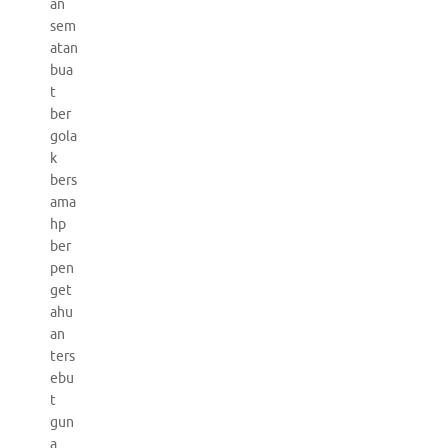
an
sem
atan
bua
t
ber
gola
k
bers
ama
hp
ber
pen
get
ahu
an
ters
ebu
t
gun
a