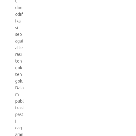
u
dim
odif
ika
si
seb
agai
alte
rasi
ten
gok-
ten
gok.
Dala
m
publ
ikasi
past
i,
cag
aran