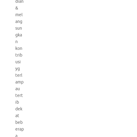
dian
&
mel
ang
sun
gka
n
kon
trib
usi
yg
terl
amp
au
tert
ib
dek
at
beb
erap
a