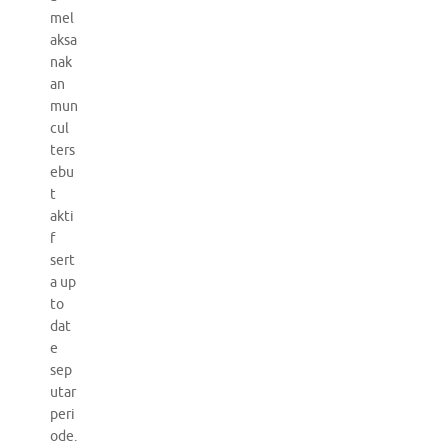
mel
aksa
nak
an
mun
cul
ters
ebu
t
akti
f
sert
a up
to
dat
e
sep
utar
peri
ode.