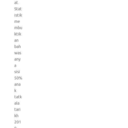
at.
Stat
istik
me
mbu
ktik
an
bah
was
any
a
sisi
50%
ana
k
tatk
ala
tari
kh
201