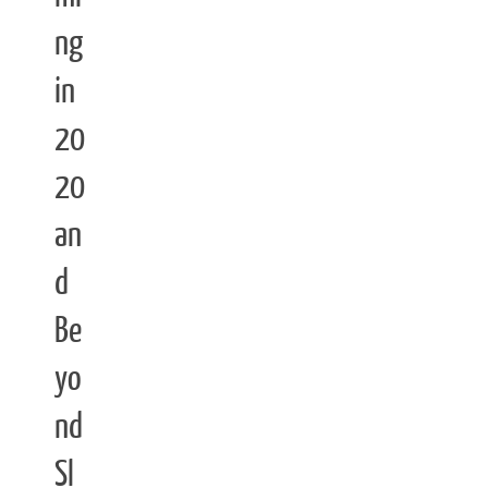
ng
in
20
20
an
d
Be
yo
nd
Sl