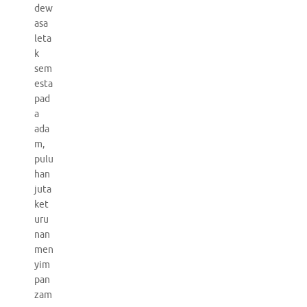
dew
asa
leta
k
sem
esta
pad
a
ada
m,
pulu
han
juta
ket
uru
nan
men
yim
pan
zam