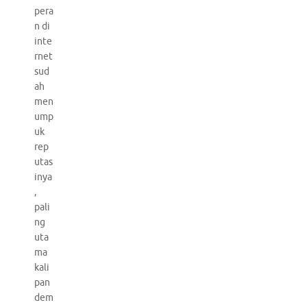
pera
n di
inte
rnet
sud
ah
men
ump
uk
rep
utas
inya
,
pali
ng
uta
ma
kali
pan
dem