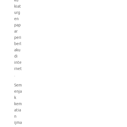
ku
kiat
urg
en
pap
ar
peri
berl
aku
di
inte
rnet
.
Sem
enja
k
kem
atia
n
ijma