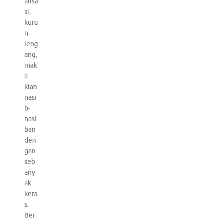
alisa
si,
kuru
n
leng
ang,
mak
a
kian
nasi
b-
nasi
ban
den
gan
seb
any
ak
kera
s.
Ber