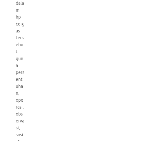
dala
m
hp
cerg
as
ters
ebu
t
gun
a
pers
ent
uha
n,
ope
rasi,
obs
erva
si,
sosi