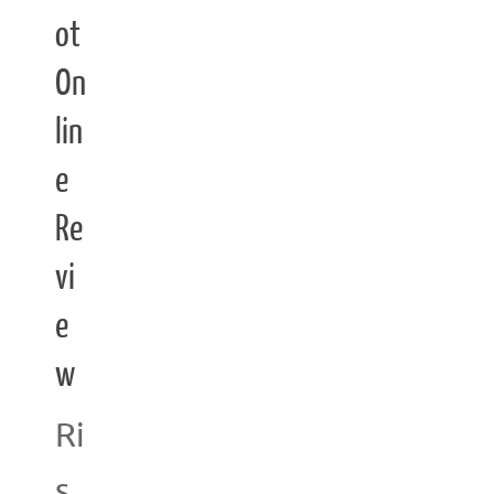
ot
On
lin
e
Re
vi
e
w
Ri
s