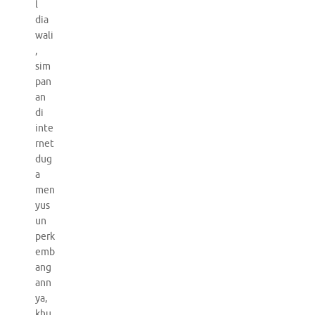
l
dia
wali
,
sim
pan
an
di
inte
rnet
dug
a
men
yus
un
perk
emb
ang
ann
ya,
khu