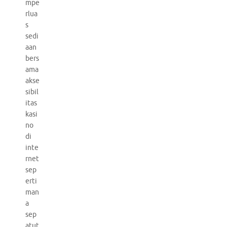
mpe
rlua
s
sedi
aan
bers
ama
akse
sibil
itas
kasi
no
di
inte
rnet
sep
erti
man
a
sep
atut