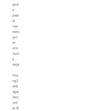
ged
e
pabr
ik
nan
men
giri
m
eco
nom
y
saya
.
Ora
ng2
seb
agai
berj
unt
ai di