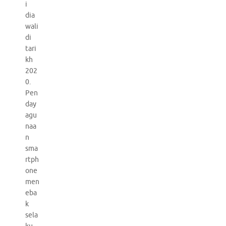
i
dia
wali
di
tari
kh
202
0.
Pen
day
agu
naa
n
sma
rtph
one
men
eba
k
sela