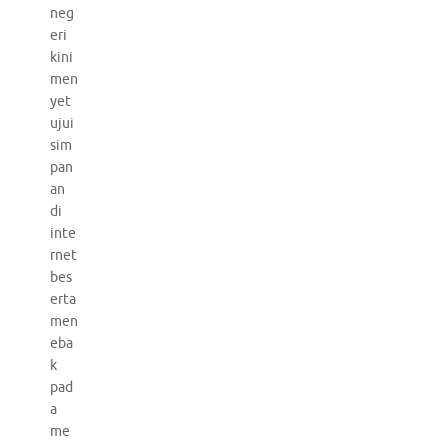
neg
eri
kini
men
yet
ujui
sim
pan
an
di
inte
rnet
bes
erta
men
eba
k
pad
a
me