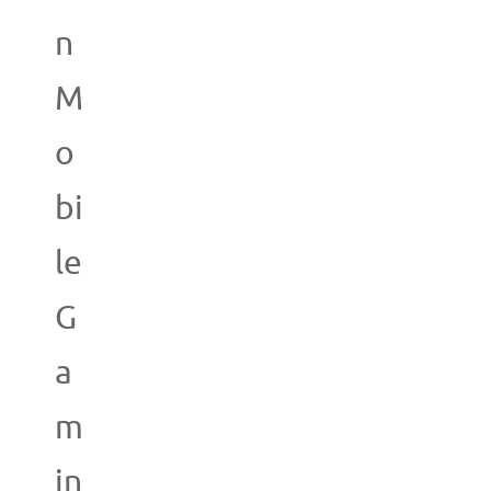
n
M
o
bi
le
G
a
m
in