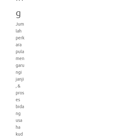
g
Jum
lah
perk
ara
pula
men
garu
ngi
janji
, &
pros
es
bida
ng
usa
ha
kud