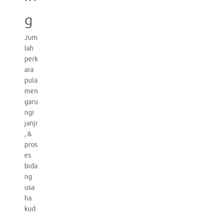
g
Jum
lah
perk
ara
pula
men
garu
ngi
janji
, &
pros
es
bida
ng
usa
ha
kud