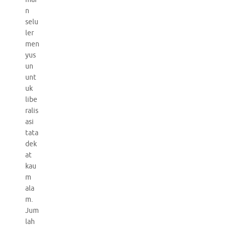
n
selu
ler
men
yus
un
unt
uk
libe
ralis
asi
tata
dek
at
kau
m
ala
m.
Jum
lah