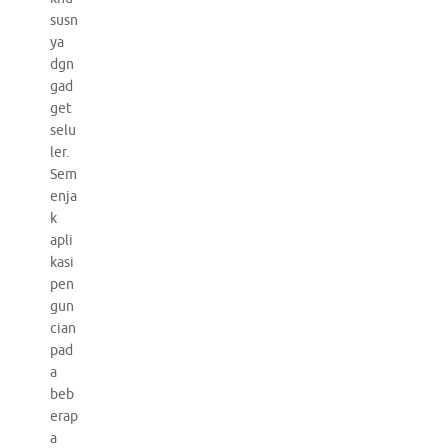
susn
ya
dgn
gad
get
selu
ler.
Sem
enja
k
apli
kasi
pen
gun
cian
pad
a
beb
erap
a