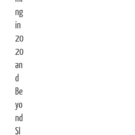
ng
in
20
20
an
d
Be
yo
nd
Sl