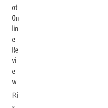
ot
On
lin
e
Re
vi
e
w
Ri
s