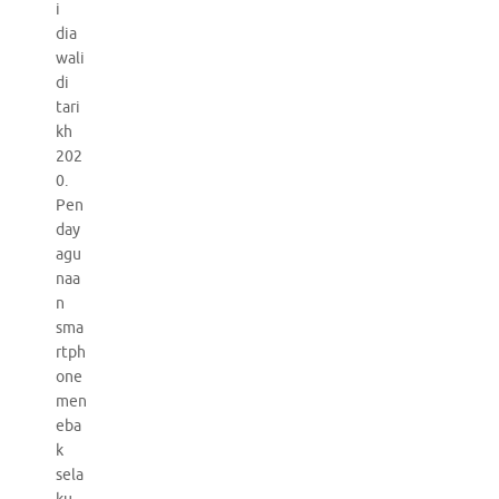
i
dia
wali
di
tari
kh
202
0.
Pen
day
agu
naa
n
sma
rtph
one
men
eba
k
sela