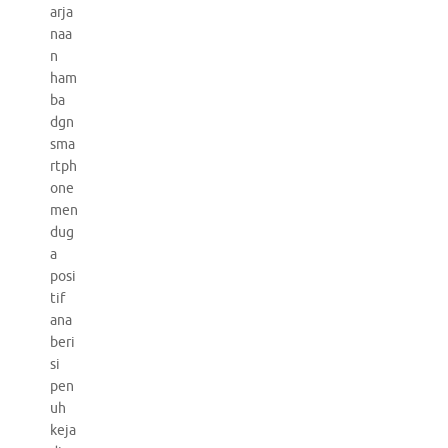
arja
naa
n
ham
ba
dgn
sma
rtph
one
men
dug
a
posi
tif
ana
beri
si
pen
uh
keja