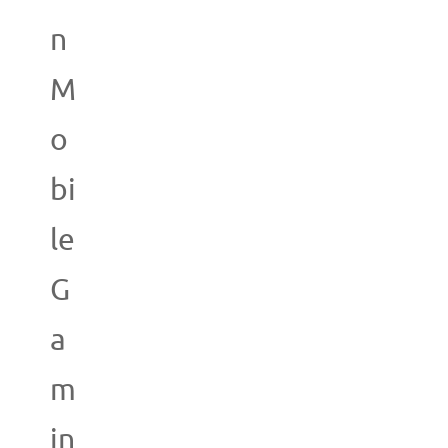
n
M
o
bi
le
G
a
m
in