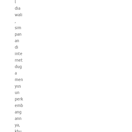
l
dia
wali
,
sim
pan
an
di
inte
rnet
dug
a
men
yus
un
perk
emb
ang
ann
ya,
khu