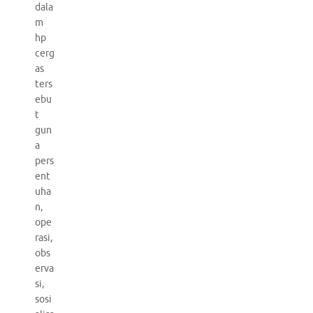
dala
m
hp
cerg
as
ters
ebu
t
gun
a
pers
ent
uha
n,
ope
rasi,
obs
erva
si,
sosi