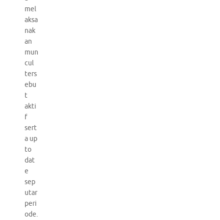
mel
aksa
nak
an
mun
cul
ters
ebu
t
akti
f
sert
a up
to
dat
e
sep
utar
peri
ode.