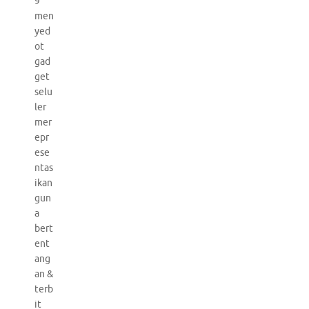
9
men
yed
ot
gad
get
selu
ler
mer
epr
ese
ntas
ikan
gun
a
bert
ent
ang
an &
terb
it