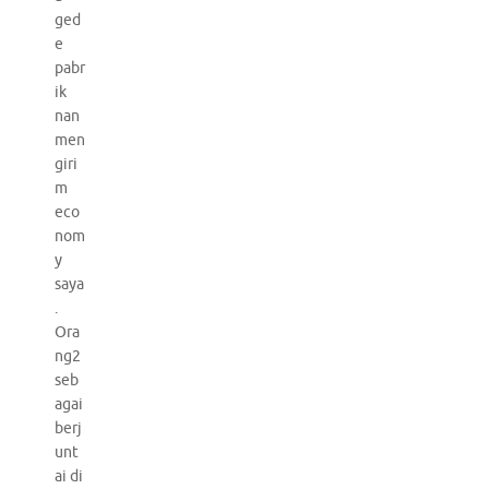
ged
e
pabr
ik
nan
men
giri
m
eco
nom
y
saya
.
Ora
ng2
seb
agai
berj
unt
ai di