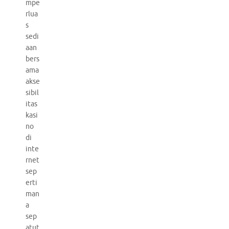
mpe
rlua
s
sedi
aan
bers
ama
akse
sibil
itas
kasi
no
di
inte
rnet
sep
erti
man
a
sep
atut