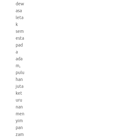
dew
asa
leta
k
sem
esta
pad
a
ada
m,
pulu
han
juta
ket
uru
nan
men
yim
pan
zam