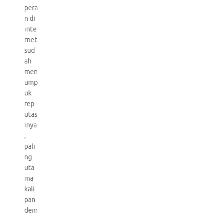
pera
n di
inte
rnet
sud
ah
men
ump
uk
rep
utas
inya
,
pali
ng
uta
ma
kali
pan
dem