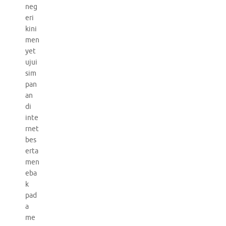
neg
eri
kini
men
yet
ujui
sim
pan
an
di
inte
rnet
bes
erta
men
eba
k
pad
a
me