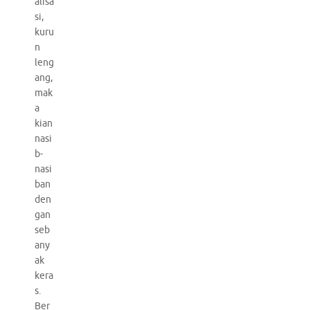
alisa
si,
kuru
n
leng
ang,
mak
a
kian
nasi
b-
nasi
ban
den
gan
seb
any
ak
kera
s.
Ber