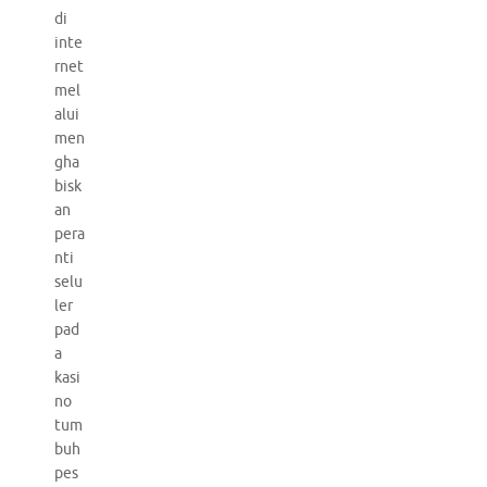
di
inte
rnet
mel
alui
men
gha
bisk
an
pera
nti
selu
ler
pad
a
kasi
no
tum
buh
pes