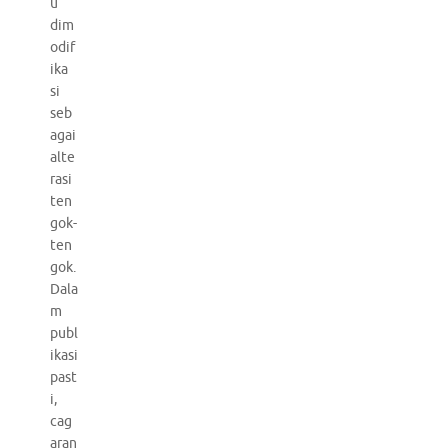
u
dim
odif
ika
si
seb
agai
alte
rasi
ten
gok-
ten
gok.
Dala
m
publ
ikasi
past
i,
cag
aran