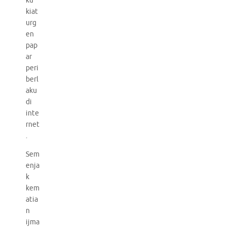
ku
kiat
urg
en
pap
ar
peri
berl
aku
di
inte
rnet
.
Sem
enja
k
kem
atia
n
ijma