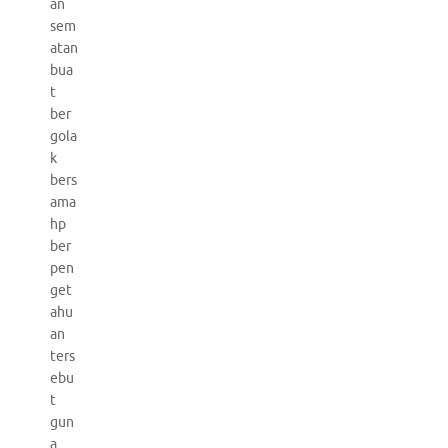
an
sem
atan
bua
t
ber
gola
k
bers
ama
hp
ber
pen
get
ahu
an
ters
ebu
t
gun
a