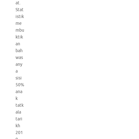
at.
Stat
istik
me
mbu
ktik
an
bah
was
any
a
sisi
50%
ana
k
tatk
ala
tari
kh
201